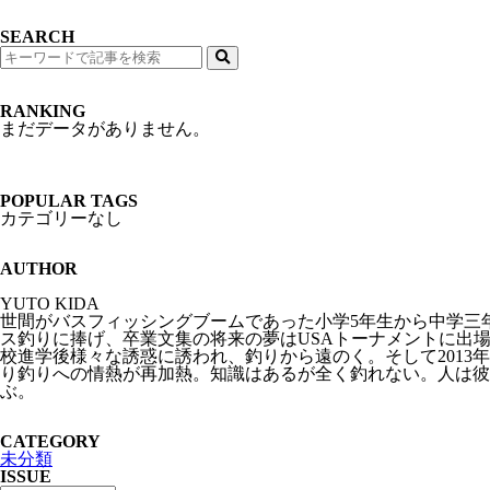
SEARCH
検
索
RANKING
まだデータがありません。
POPULAR TAGS
カテゴリーなし
AUTHOR
YUTO KIDA
世間がバスフィッシングブームであった小学5年生から中学三
ス釣りに捧げ、卒業文集の将来の夢はUSAトーナメントに出
校進学後様々な誘惑に誘われ、釣りから遠のく。そして2013年
り釣りへの情熱が再加熱。知識はあるが全く釣れない。人は彼
ぶ。
CATEGORY
未分類
ISSUE