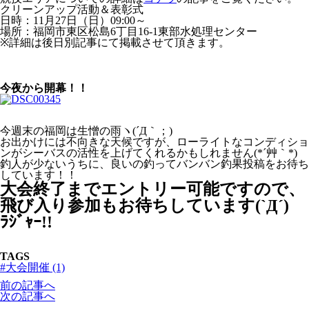
クリーンアップ活動＆表彰式
日時：11月27日（日）09:00～
場所：福岡市東区松島6丁目16-1東部水処理センター
※詳細は後日別記事にて掲載させて頂きます。
今夜から開幕！！
今週末の福岡は生憎の雨ヽ(´Д｀；)
お出かけには不向きな天候ですが、ローライトなコンディショ
ンがシーバスの活性を上げてくれるかもしれません(*´艸｀*)
釣人が少ないうちに、良いの釣ってバンバン釣果投稿をお待ち
しています！！
大会終了までエントリー可能ですので、
飛び入り参加もお待ちしています(`Д´)ゞ
ﾗｼﾞｬｰ!!
TAGS
#大会開催 (1)
前の記事へ
次の記事へ