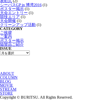
表彰式
(2)
シーバスGP in 博湾2016
(1)
ポスター掲示
(1)
大会エントリー
(1)
競技エリア
(1)
大会開催
(1)
クリーンアップ活動
(1)
CATEGORY
ご挨拶
ご案内
ポスター掲示
協賛品ご紹介
ISSUE
ABOUT
COLUMN
BLOG
MOVIE
STREAM
STORE
Copyright © BURITSU. All Rights Reserved.