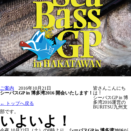
ご案内
2016年10月21日
皆さんこんにち
シーバスGP in 博多湾2016 開会いたします！
は！
シーバスGP in 博
多湾2016運営の
← トップへ戻る
BURITSU九州支
部です。
いよいよ！
今夜 10月22日（土）の0時より、
シーバスGP in 博多湾2016
が