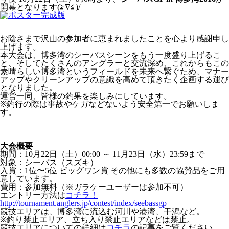
開幕となります(≧∇≦)/
お陰さまで沢山の参加者に恵まれましたことを心より感謝申し
上げます。
本大会は、博多湾のシーバスシーンをもう一度盛り上げるこ
と、そしてたくさんのアングラーと交流深め、これからもこの
素晴らしい博多湾というフィールドを未来へ繋ぐため、マナー
アップやクリーンアップの意識を高めて頂きたく企画する運び
となりました。
運営一同、皆様の釣果を楽しみにしています。
※釣行の際は事故やケガなどないよう安全第一でお願いしま
す。
大会概要
期間：10月22日（土）00:00 ～ 11月23日（水）23:59まで
対象：シーバス（スズキ）
入賞：1位〜5位 ビッグワン賞 その他にも多数の協賛品をご用
意しています。
費用：参加無料（※ガラケーユーザーは参加不可）
エントリー方法は
コチラ！
http://tournament.anglers.jp/contest/index/seebassgp
競技エリアは、博多湾に流込む河川や港湾、干潟など。
※釣り禁止エリア、立ち入り禁止エリアなどは禁止。
競技エリアについての詳細は
コチラ
の記事をご覧ください。