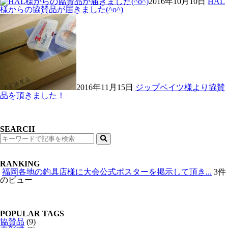
2016年10月10日
HAL
様からの協賛品が届きました(^o^)
2016年11月15日
ジップベイツ様より協賛
品を頂きました！
SEARCH
検
索
RANKING
福岡各地の釣具店様に大会公式ポスターを掲示して頂き...
3件
のビュー
POPULAR TAGS
協賛品
(9)