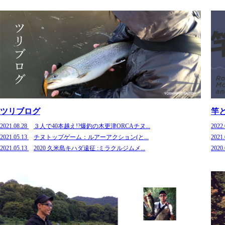
ツリブログ
竿
2021.08.28
３人で40本越え!?爆釣の木更津ORCAチヌ...
2022
2021.05.13
チヌトップゲーム：ルアーアクション(と...
2021
2021.05.13
2020 久米島キハダ遠征 :ミラクルジムメ...
2020