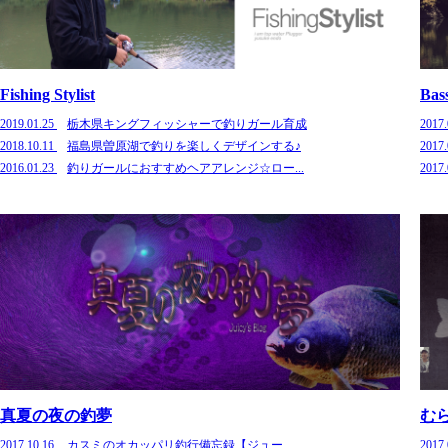
Fishing Stylist
Bas
2019.01.25
栃木県キングフィッシャーで釣りガール育成
2017
2018.10.11
福島県曽原湖で釣りを楽しくデザインする♪
2017
2016.01.23
釣りガールにおすすめヘアアレンジ☆ロー...
2017
真夏の夜の釣夢
む
2017.10.16
カスミのオカッパリ釣行備忘録【ジュー...
2017