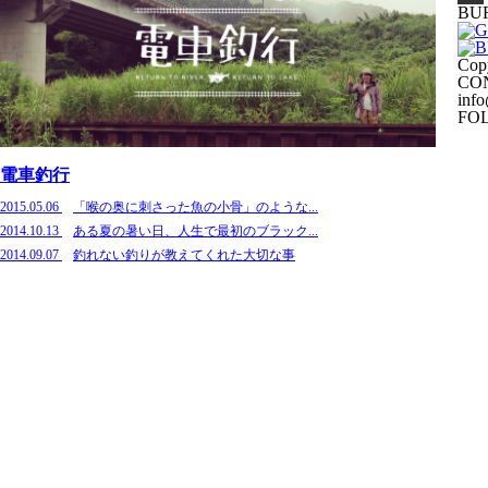
BU
Cop
CO
inf
FO
電車釣行
2015.05.06
「喉の奥に刺さった魚の小骨」のような...
2014.10.13
ある夏の暑い日、人生で最初のブラック...
2014.09.07
釣れない釣りが教えてくれた大切な事