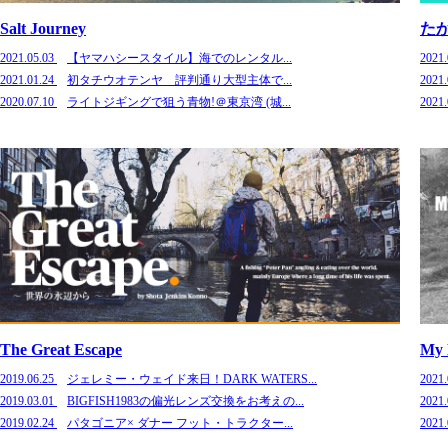
Salt Journey
た
2021.05.03
【ヤマハシースタイル】海でのレンタル...
2021
2021.01.24
初タチウオテンヤ 評判通り大型主体で...
2021
2020.07.10
ライトジギングで狙う青物!＠東京湾 (城...
2021
The Great Escape
My E
2019.06.25
ジェレミー・ウェイド来日！DARK WATERS...
2021
2019.03.01
BIGFISH1983の偏光レンズ交換をお考えの...
2021
2019.02.24
パタゴニア× ダナー フット・トラクター...
2021