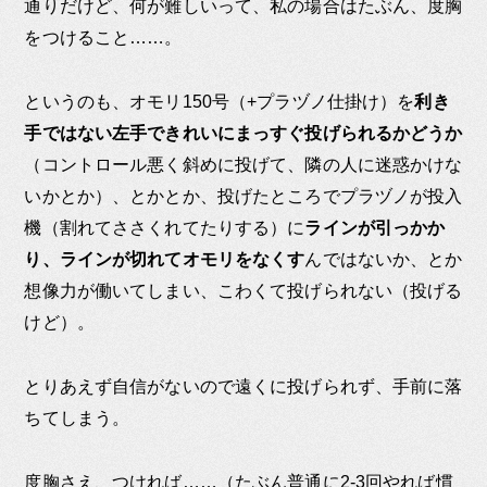
通りだけど、何が難しいって、私の場合はたぶん、度胸
をつけること……。
というのも、オモリ150号（+プラヅノ仕掛け）を
利き
手ではない左手できれいにまっすぐ投げられるかどうか
（コントロール悪く斜めに投げて、隣の人に迷惑かけな
いかとか）、とかとか、投げたところでプラヅノが投入
機（割れてささくれてたりする）に
ラインが引っかか
り、ラインが切れてオモリをなくす
んではないか、とか
想像力が働いてしまい、こわくて投げられない（投げる
けど）。
とりあえず自信がないので遠くに投げられず、手前に落
ちてしまう。
度胸さえ、つければ……（たぶん普通に2-3回やれば慣