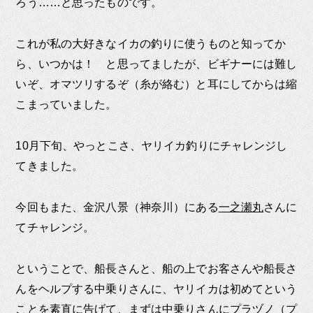
ろう……と思ったものです。
これが私の大好きなイカの釣りに使うものと知ってか
ら、いつかは！ と思ってましたが、ビギナーには難し
いぞ、オマツリするぞ（糸が絡む）と耳にしてからは縮
こまっていました。
10月下旬、やっとこさ、ヤリイカ釣りにチャレンジし
てきました。
今回もまた、金沢八景（神奈川）にある
一之瀬丸
さんに
てチャレンジ。
ということで、船長さんと、船の上でお客さんや船長さ
んをヘルプする中乗りさんに、ヤリイカは初めてという
ことを素直に告げて、まずは中乗りさんにプラヅノ（プ