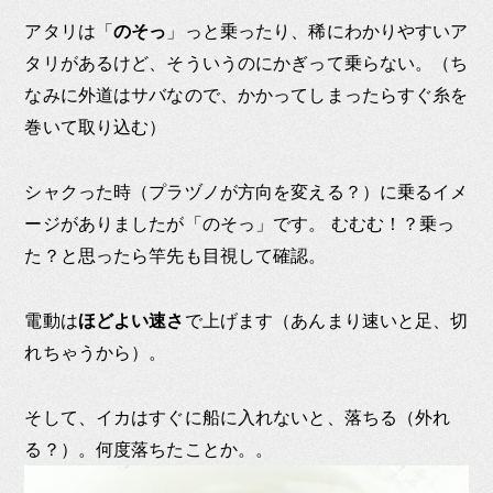
アタリは「
のそっ
」っと乗ったり、稀にわかりやすいア
タリがあるけど、そういうのにかぎって乗らない。（ち
なみに外道はサバなので、かかってしまったらすぐ糸を
巻いて取り込む）
シャクった時（プラヅノが方向を変える？）に乗るイメ
ージがありましたが「のそっ」です。 むむむ！？乗っ
た？と思ったら竿先も目視して確認。
電動は
ほどよい速さ
で上げます（あんまり速いと足、切
れちゃうから）。
そして、イカはすぐに船に入れないと、落ちる（外れ
る？）。何度落ちたことか。。