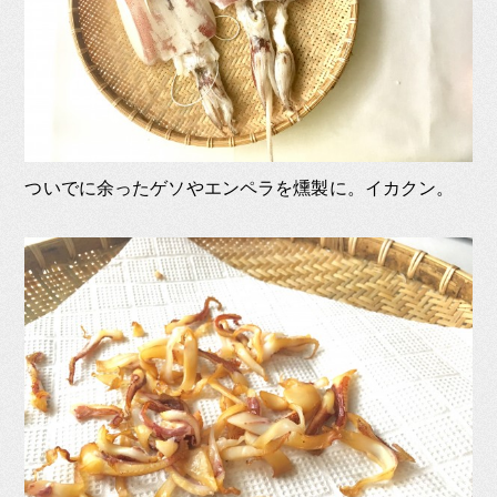
ついでに余ったゲソやエンペラを燻製に。イカクン。