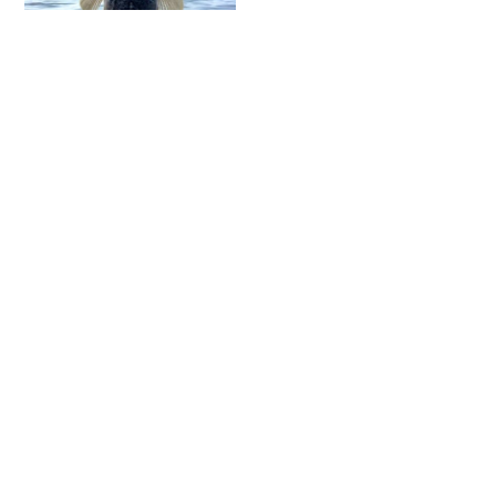
マゴチを釣って熟成させる
26
件のビュー
念願の投入機、ヤリイカ！
4
夏の風物詩！シイラ釣り！
3
件のビュー
件のビュー
東京湾タチウオジギング
3件
相模湾でメダイ五目
2件のビ
のビュー
ュー