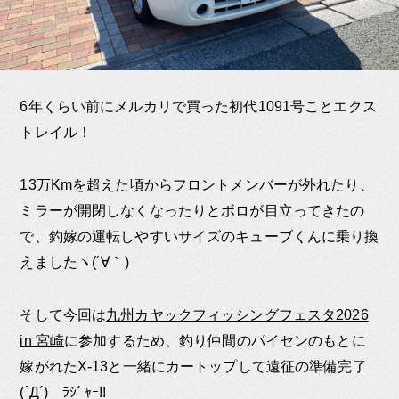
6年くらい前にメルカリで買った初代1091号ことエクス
トレイル！
13万Kmを超えた頃からフロントメンバーが外れたり、
ミラーが開閉しなくなったりとボロが目立ってきたの
で、釣嫁の運転しやすいサイズのキューブくんに乗り換
えましたヽ(´∀｀)
そして今回は
九州カヤックフィッシングフェスタ2026
in 宮崎
に参加するため、釣り仲間のパイセンのもとに
嫁がれたX-13と一緒にカートップして遠征の準備完了
(`Д´)ゞﾗｼﾞｬｰ!!