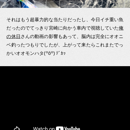
それはもう超暴力的な当たりだったし、今日イチ重い魚
だったのでてっきり宮崎に向かう車内で視聴していた
俺
の休日
さんの動画の影響もあって、脳内は完全にオオニ
ベ釣ったつもりでしたが、上がって来たらこれまたでっ
かいオオモンハタ(꒪ȏ꒪) ﾃﾞｶｯ