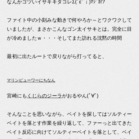
なんかゴツいイサキキタコレΣ(ﾟεﾟ；)ﾏｼﾞｶ!?
ファイト中の小刻みな動きで何やろか～とワクワクして
いましたが、まさかこんなゴン太イサキとは。完全に目
が冷めましたｗ・・・そしてまた訪れる沈黙の時間
最初に出たルートで戻りながら打ってると、
マリンビューワーにちなん
宮崎にも
くじらのジーラ
がおるやん(ﾟ∀ﾟ)
そんなことを思いながら、ベイトを探してはソルティー
ベイトを落とす作業を繰り返して、ファーっと出てきた
ベイト反応に向けてソルティーベイトを落として、ベイ