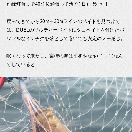
た緑灯台まで40分位頑張って漕ぐ(`Д´)ゞﾗｼﾞｬｰ!!
戻ってきてから20m～30mラインのベイトを見つけて
は、DUELのソルティーベイトにタコベイトを付けたパ
ワフルなインチクを落として巻いても安定のノー感じ。
眠くなって来たし、宮崎の海は平和やなぁ(
｀▽ ´
)なん
てしていると