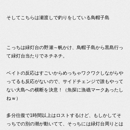
そしてこちらは瀬渡しで釣りをしている鳥帽子島
こっちは緑灯台の野瀬～帆かけ、鳥帽子島から黒島行っ
て緑灯台当たりでネチネチ。
ベイトの反応はすごいからめっちゃワクワクしながらや
ってるも反応がないので、サイドチェンジで誰もやって
ない大島への横断を決意！（魚探に漁礁マークあったし
ねｗ）
多分往復で1時間以上はロストするけど、もしかしてそ
っちでの別の潮が動いてて、そっちには緑灯台周りとは