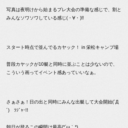
写真は夜明けから始まるプレ大会の準備な感じで、割と
みんなソワソワしている感じ(・∀・)!!
スタート時点で並んでるカヤック！ in 栄松キャンプ場
普段カヤックが10艇と同時に並ぶことは少ないので、
こういう画ってイベント感あっていいなぁ。
さぁさぁ！日の出と同時にみんな出艇して大会開始(`Д
´)ゞﾗｼﾞｬｰ!!
朝日が登るこの瞬間は最高(*´ω｀*)