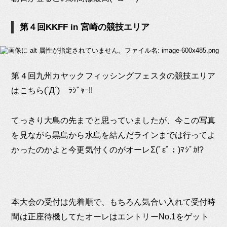
第４回KKFF in 宮崎の競技エリア
第４回九州カヤックフィッシングフェスタの競技エリア
はこちら(`Д´)ゞﾗｼﾞｬｰ!!
てっきり大島の先までと思っていましたが、今この写真
を見ながら黒島から水島を結んだラインまでは行ってよ
かったのかよと今更気付くのがオーレΣ(ﾟεﾟ；)ﾏｼﾞｶ!?
本大会の受付は先着順で、もちろん気合い入れて受付時
間は正座待機してたオーレはエントリーNo.1をゲット