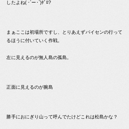
したよね( ･´ー･`)ﾀﾞﾛ?
まぁここは初場所ですし、とりあえずパイセンの行って
るほうに付いていく作戦。
左に見えるのが無人島の孤島。
正面に見えるのが腕島
勝手におにぎり山って呼んでたけどこれは松島かな？