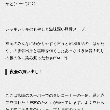
かと( ･´ー･`)ﾀﾞﾛ?
シャキシャキのもやしと滋味深い豚骨スープ。
福岡のみんなにわかりやすく言うと昭和食品の「はかた
や」の豚骨出汁と塩味を強くしたあっさり系豚骨！釣り
の後の体に染み渡ったわぁ(*´ω｀*)
夜会の買い出し！
ここは宮崎のスーパーでのタレコーナーの一角。緑と赤
で見慣れた「
戸村のたれ
」が売っています。よく見たら
その隣にある黄色いキャップも戸村のたれ！