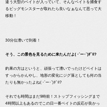
違う大型のベイトが入っていて、そんなベイトを捕食す
るビッグモンスターが取れたら良いなぁなんて思って大
移動！
30分位漕いで到着！
そう、この景色を見るために来たんだよ( ･´ー･`)ﾀﾞﾛ?
釣果の方はというと、頑張って漕いでったけどベイトは
すっからかんやし、地形の変化にジグ落としても何の当
たりも無かったよね( ･´ー･`)ﾀﾞﾛ?
それでも時間はまだ9時前！ストップフィッシングまで
4時間以上もあるのでこの日一番ベイトの反応が良かっ