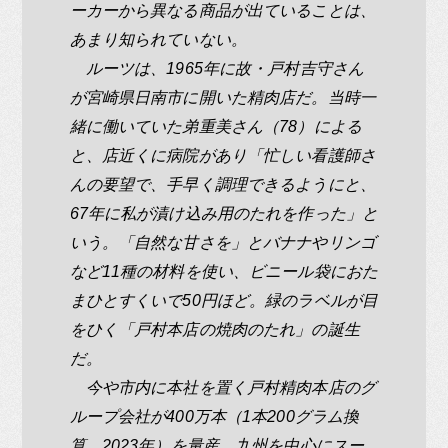
ーカーから異なる商品が出ていることは、
あまり知られていない。
ルーツは、1965年に故・戸村吉守さん
が宮崎県日南市に開いた精肉店だ。当時一
緒に働いていた弟重美さん（78）による
と、店近くに病院があり「忙しい看護師さ
んの要望で、手早く調理できるようにと、
67年に私が漬け込み用のたれを作った」と
いう。「自然な甘さを」とバナナやリンゴ
など11種の材料を使い、ビニール袋におた
まひとすくいで50円ほど。緑のラベルが目
をひく「戸村本店の焼肉のたれ」の誕生
だ。
今や市内に本社を置く戸村精肉本店のグ
ループ会社が400万本（1本200グラム換
算、2023年）を量産。九州を中心にスー