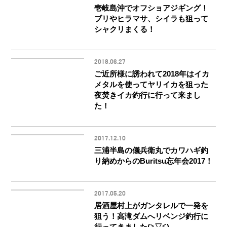
壱岐島沖でオフショアジギング！
ブリやヒラマサ、シイラも狙って
シャクリまくる！
2018.06.27
ご近所様に誘われて2018年はイカ
メタルを使ってヤリイカを狙った
夜焚きイカ釣行に行って来まし
た！
2017.12.10
三浦半島の儀兵衛丸でカワハギ釣
り納めからのBuritsu忘年会2017！
2017.05.20
居酒屋村上がガンタレルで一発を
狙う！高滝ダムへリベンジ釣行に
行ってきました(≧▽≦)