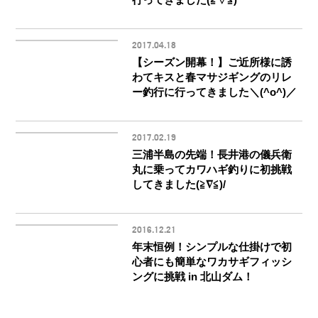
2017.04.18
【シーズン開幕！】ご近所様に誘
わてキスと春マサジギングのリレ
ー釣行に行ってきました＼(^o^)／
2017.02.19
三浦半島の先端！長井港の儀兵衛
丸に乗ってカワハギ釣りに初挑戦
してきました(≧∇≦)/
2016.12.21
年末恒例！シンプルな仕掛けで初
心者にも簡単なワカサギフィッシ
ングに挑戦 in 北山ダム！