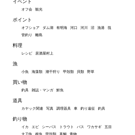
イベント
オフ会
観光
ポイント
オフショア
ダム湖
有明海
河口
河川
沼
漁港
筏
管釣り
離島
料理
レシピ
居酒屋村上
漁
小魚
海藻類
潮干狩り
甲殻類
貝類
野草
買い物
釣具
雑誌・マンガ
鮮魚
道具
カヤック関連
写真
調理器具
車
釣り遠征
釣具
釣り物
イカ
エビ
シーバス
トラウト
バス
ワカサギ
五目
太刀魚
根魚
甲殻類
真鯛
青物