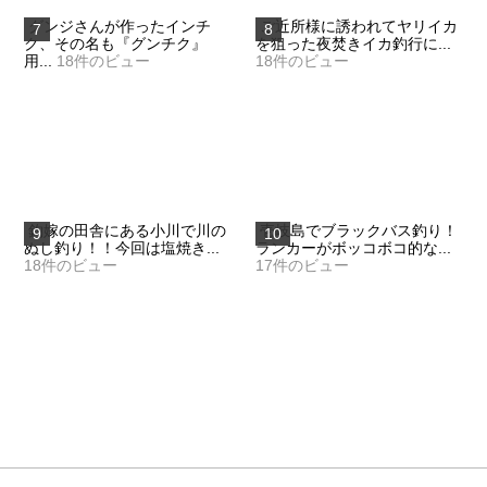
グンジさんが作ったインチ
ご近所様に誘われてヤリイカ
ク、その名も『グンチク』
を狙った夜焚きイカ釣行に...
用...
18件のビュー
18件のビュー
釣嫁の田舎にある小川で川の
壱岐島でブラックバス釣り！
ぬし釣り！！今回は塩焼き...
ランカーがボッコボコ的な...
18件のビュー
17件のビュー