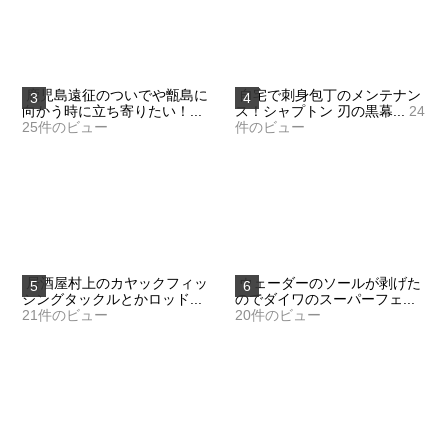
鹿児島遠征のついでや甑島に
自宅で刺身包丁のメンテナン
向かう時に立ち寄りたい！...
ス！シャプトン 刃の黒幕...
24
25件のビュー
件のビュー
居酒屋村上のカヤックフィッ
ウェーダーのソールが剥げた
シングタックルとかロッド...
のでダイワのスーパーフェ...
21件のビュー
20件のビュー