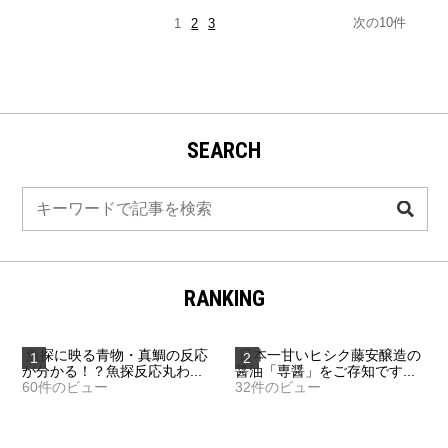
次の10件
1
2
3
SEARCH
検
索
RANKING
魚探に映る青物・真鯛の反応
日本一甘いヒシク藤安醸造の
が分かる！？魚探反応丸わ...
醤油「専醤」をご存知です...
60件のビュー
32件のビュー