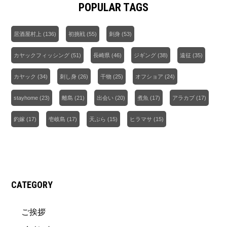
POPULAR TAGS
居酒屋村上
(136)
初挑戦
(55)
刺身
(53)
カヤックフィッシング
(51)
長崎県
(46)
ジギング
(38)
遠征
(35)
カヤック
(34)
刺し身
(26)
干物
(25)
オフショア
(24)
stayhome
(23)
離島
(21)
出会い
(20)
煮魚
(17)
アラカブ
(17)
釣嫁
(17)
壱岐島
(17)
天ぷら
(15)
ヒラマサ
(15)
CATEGORY
ご挨拶