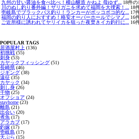
九州の甘い醤油を食べ比べ！横山醸造 かねよ 母ゆず...
18件
川のぬし釣り番外編！ザリガニを求めて福岡を大捜索！...
18
壱岐島でブラックバス釣り！ランカーがボッコボコ的な...
17
福岡の釣り人におすすめ！格安オーバーホールでシマノ...
16
ご近所様に誘われてヤリイカを狙った夜焚きイカ釣行に...
16
POPULAR TAGS
居酒屋村上
(136)
初挑戦
(55)
刺身
(53)
カヤックフィッシング
(51)
長崎県
(46)
ジギング
(38)
遠征
(35)
カヤック
(34)
刺し身
(26)
干物
(25)
オフショア
(24)
stayhome
(23)
離島
(21)
出会い
(20)
煮魚
(17)
アラカブ
(17)
釣嫁
(17)
壱岐島
(17)
天ぷら
(15)