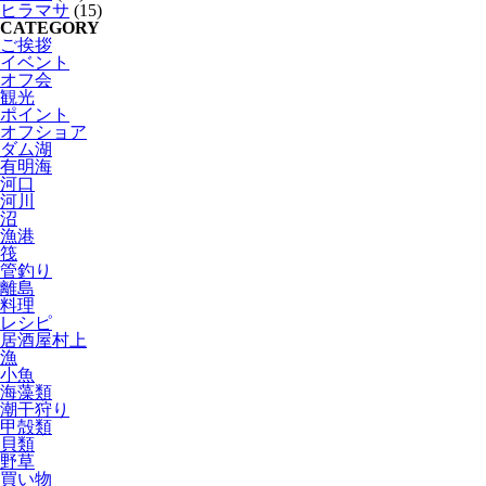
ヒラマサ
(15)
CATEGORY
ご挨拶
イベント
オフ会
観光
ポイント
オフショア
ダム湖
有明海
河口
河川
沼
漁港
筏
管釣り
離島
料理
レシピ
居酒屋村上
漁
小魚
海藻類
潮干狩り
甲殻類
貝類
野草
買い物