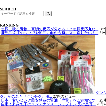
SEARCH
検
索
RANKING
魚探に映る青物・真鯛の反応が分かる！？魚探反応丸わ...
58
鹿児島遠征のついでや甑島に向かう時に立ち寄りたい！...
31
グン
ク、その名も『グンチク』用...
27件のビュー
日本一甘いヒシク藤安醸造の醤油「専醤」をご存知です...
25
自宅で刺身包丁のメンテナンス！シャプトン 刃の黒幕...
20