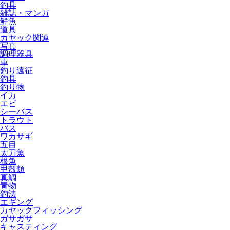
釣具
雑誌・マンガ
鮮魚
道具
カヤック関連
写真
調理器具
車
釣り遠征
釣具
釣り物
イカ
エビ
シーバス
トラウト
バス
ワカサギ
五目
太刀魚
根魚
甲殻類
真鯛
青物
釣法
エギング
カヤックフィッシング
ガサガサ
キャスティング