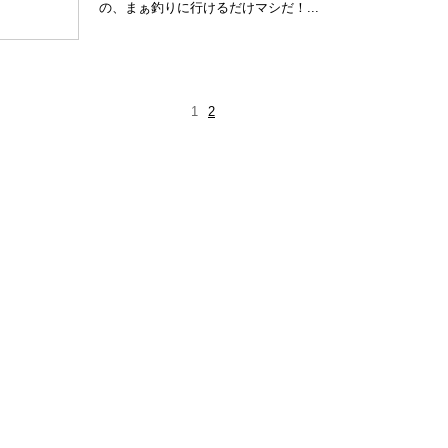
の、まぁ釣りに行けるだけマシだ！...
1
2