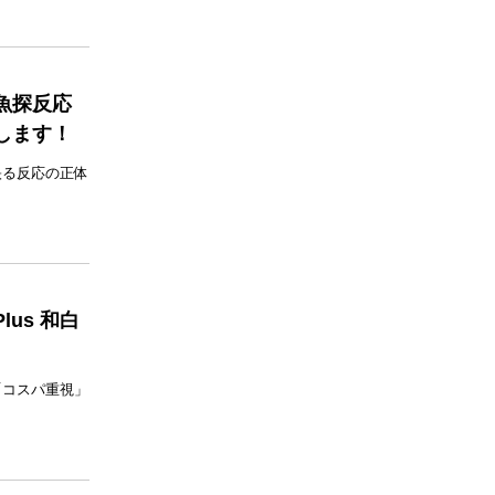
魚探反応
します！
映る反応の正体
us 和白
「コスパ重視」