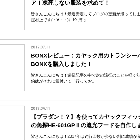
ア！凍死しない服装を求めて！
皆さんこんにちは！最近安定してブログの更新が滞ってし
屋村上です(・∀・；)ｻｰｾﾝ 滞っ...
2017.07.11
BONXレビュー：カヤック用のトランシー
BONXを購入しました！
皆さんこんにちは！遠征記事の中で次の遠征のことを軽く
釣嫁がそれに気付いて「行ってお...
2017.04.11
【プラダン！？】を使ってカヤックフィッ
の魚探HE-601GPⅡの遮光フードを自作し
皆さんこんにちは！2017年は釣行回数が少ない割に成績が