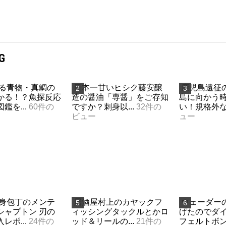
G
る青物・真鯛の
日本一甘いヒシク藤安醸
鹿児島遠征
かる！？魚探反応
造の醤油「専醤」をご存知
島に向かう
鑑を...
60件の
ですか？刺身以...
32件の
い！規格外なA
ビュー
ュー
身包丁のメンテ
居酒屋村上のカヤックフ
ウェーダー
シャプトン 刃の
ィッシングタックルとかロ
げたのでダ
レポ...
24件の
ッド＆リールの...
21件の
フェルトボンド