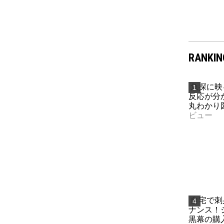
RANKIN
魚探に映
反応が分
丸わかり図
ビュー
自宅で刺
ナンス！
黒幕の購入