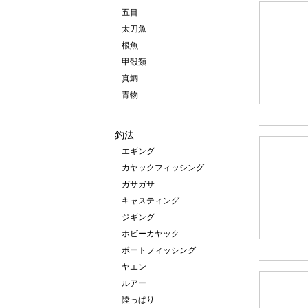
五目
太刀魚
根魚
甲殻類
真鯛
青物
釣法
エギング
カヤックフィッシング
ガサガサ
キャスティング
ジギング
ホビーカヤック
ボートフィッシング
ヤエン
ルアー
陸っぱり