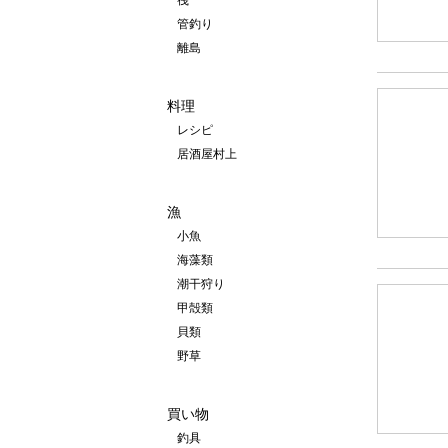
筏
管釣り
離島
料理
レシピ
居酒屋村上
漁
小魚
海藻類
潮干狩り
甲殻類
貝類
野草
買い物
釣具