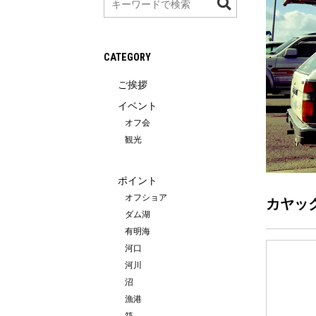
索
CATEGORY
ご挨拶
イベント
オフ会
観光
ポイント
オフショア
カヤッ
ダム湖
有明海
河口
河川
沼
漁港