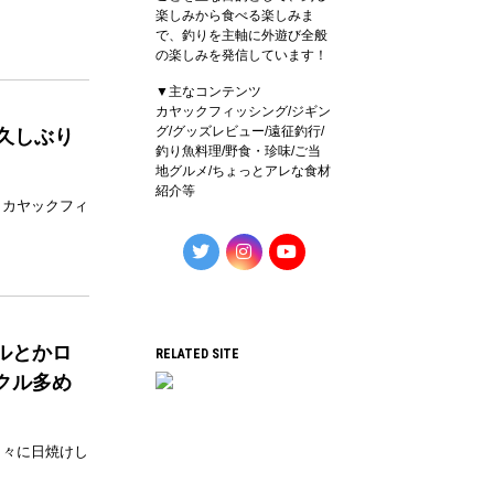
楽しみから食べる楽しみま
で、釣りを主軸に外遊び全般
の楽しみを発信しています！
▼主なコンテンツ
カヤックフィッシング/ジギン
グ/グッズレビュー/遠征釣行/
！久しぶり
釣り魚料理/野食・珍味/ご当
地グルメ/ちょっとアレな食材
紹介等
、カヤックフィ
ルとかロ
RELATED SITE
クル多め
日々に日焼けし