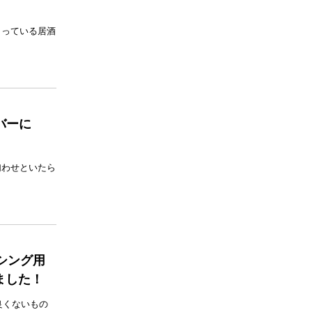
まっている居酒
バーに
匂わせといたら
シング用
ました！
良くないもの