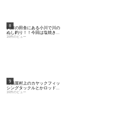
釣嫁の田舎にある小川で川の
ぬし釣り！！今回は塩焼き...
16件のビュー
居酒屋村上のカヤックフィッ
シングタックルとかロッド...
16件のビュー