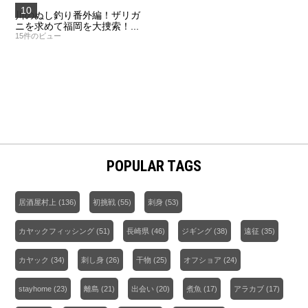
川のぬし釣り番外編！ザリガ
ニを求めて福岡を大捜索！...
15件のビュー
POPULAR TAGS
居酒屋村上
(136)
初挑戦
(55)
刺身
(53)
カヤックフィッシング
(51)
長崎県
(46)
ジギング
(38)
遠征
(35)
カヤック
(34)
刺し身
(26)
干物
(25)
オフショア
(24)
stayhome
(23)
離島
(21)
出会い
(20)
煮魚
(17)
アラカブ
(17)