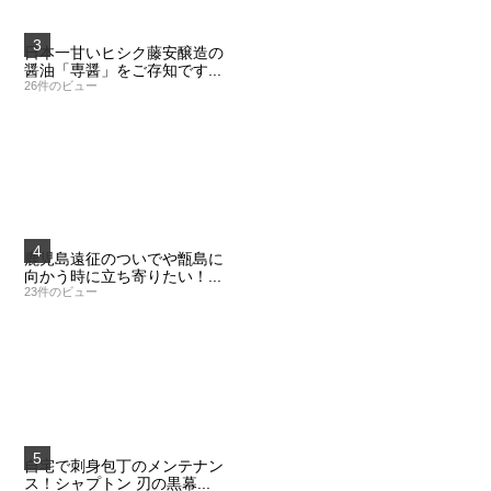
日本一甘いヒシク藤安醸造の
醤油「専醤」をご存知です...
26件のビュー
鹿児島遠征のついでや甑島に
向かう時に立ち寄りたい！...
23件のビュー
自宅で刺身包丁のメンテナン
ス！シャプトン 刃の黒幕...