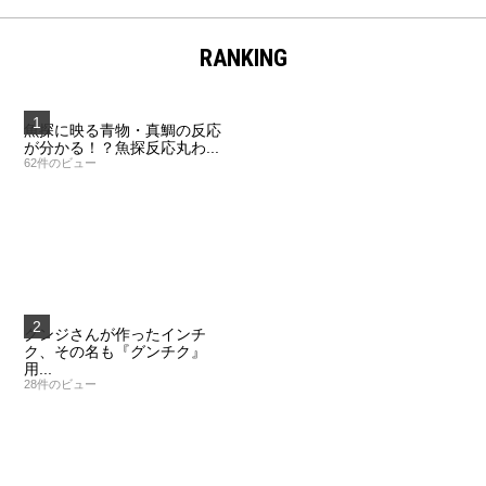
索
RANKING
魚探に映る青物・真鯛の反応
が分かる！？魚探反応丸わ...
62件のビュー
グンジさんが作ったインチ
ク、その名も『グンチク』
用...
28件のビュー