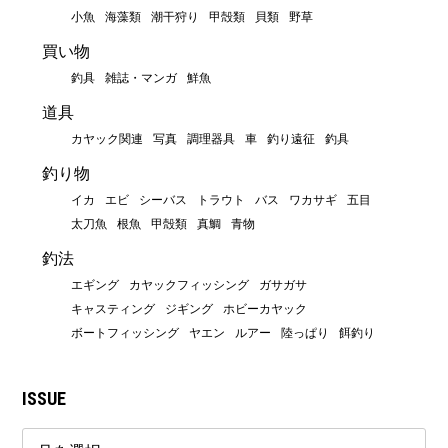
小魚
海藻類
潮干狩り
甲殻類
貝類
野草
買い物
釣具
雑誌・マンガ
鮮魚
道具
カヤック関連
写真
調理器具
車
釣り遠征
釣具
釣り物
イカ
エビ
シーバス
トラウト
バス
ワカサギ
五目
太刀魚
根魚
甲殻類
真鯛
青物
釣法
エギング
カヤックフィッシング
ガサガサ
キャスティング
ジギング
ホビーカヤック
ボートフィッシング
ヤエン
ルアー
陸っぱり
餌釣り
ISSUE