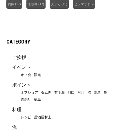
釣嫁
(17)
壱岐島
(17)
天ぷら
(15)
ヒラマサ
(15)
CATEGORY
ご挨拶
イベント
オフ会
観光
ポイント
オフショア
ダム湖
有明海
河口
河川
沼
漁港
筏
管釣り
離島
料理
レシピ
居酒屋村上
漁