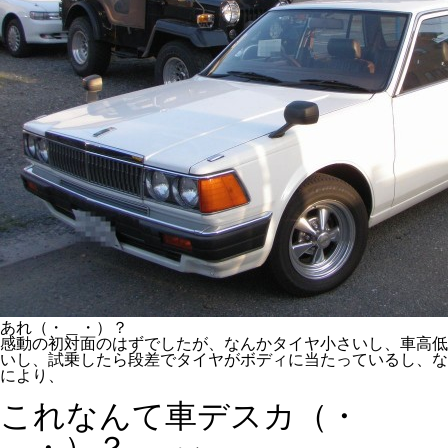
あれ（・＿・）？
感動の初対面のはずでしたが、なんかタイヤ小さいし、車高低
いし、試乗したら段差でタイヤがボディに当たっているし、な
により、
これなんて車デスカ（・
＿・）？