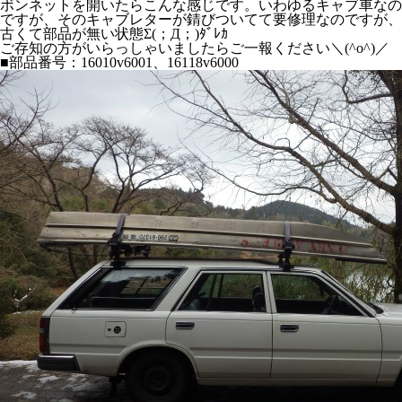
ボンネットを開いたらこんな感じです。いわゆるキャブ車なの
ですが、そのキャブレターが錆びついてて要修理なのですが、
古くて部品が無い状態Σ(；Д；)ﾀﾞﾚｶ
ご存知の方がいらっしゃいましたらご一報ください＼(^o^)／
■部品番号：16010v6001、16118v6000