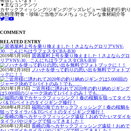
発信しています！
▼主なコンテンツ
カヤックフィッシング/ジギング/グッズレビュー/遠征釣行/釣り
魚料理/野食・珍味/ご当地グルメ/ちょっとアレな食材紹介等
COMMENT
RELATED ENTRY
2019年5月10日
居酒屋村上号を乗り換えました！さよならグロ
リアVNY-30、こんにちはラフェスタCBA-B30
2015年2月18日
ノハナを使って釣りの思い出を無料でフォトブ
ックに！！
2021年1月15日
ご近所様に誘われて2020年の釣り納めジギング
は5,000回のジャーク決めて1バイトのみ！でも、、
2018年4月25日
福岡の海でカヤックフィッシング！春の桜鯛を
狙ってタイラバ＆TGベイトのタイジギング修行！
2016年12月4日
長崎の海へカヤックフィッシング遠征！おめで
たいマダイをタイラバやジギングで狙ってきました！