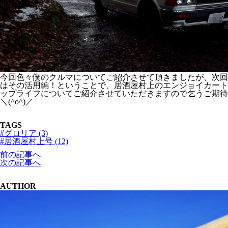
今回色々僕のクルマについてご紹介させて頂きましたが、次回
はその活用編！ということで、居酒屋村上のエンジョイカート
ップライフについてご紹介させていただきますので乞うご期待
＼(^o^)／
TAGS
#グロリア (3)
#居酒屋村上号 (12)
前の記事へ
次の記事へ
AUTHOR