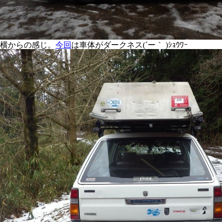
横からの感じ。
今回
は車体がダークネス(´ー｀ )ｼｮｳﾜｰ