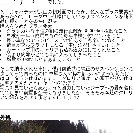
でした。
と、まぁハテナが沢山の初対面でしたが、色んなプラス要素が
あったので、ローダウン仕様にしているサスペンションを純正
品に戻すことを条件に即決。
購入を決めたプラス要素
クラシカルな車種の割に走行距離が 38,000km 程度なこと
車検が一年（商用車なので毎年車検）付いていること
長い車なのでワンピースで7ft位ある竿も楽につめること
荷台がフルフラットになる（車中泊がしやすい）こと
カートップ用のキャリアも込み込みにしてくれたこと
僕より釣嫁がとても気に入ってしまったこと
燃費が10km/1Lとまぁまぁ走ること
そして納車された車は、
僕は前後共に純正のサスペンションに
戻してって言ったのに
車屋さんの粋な計らいによって前だけ
はローダウン仕様のままに。グロリア通はこの頭下がりの仕様
に萌えるんだとか(・∀・)ﾋｯﾌﾟｱｯﾌﾟ!!
写真を見ていたら忘れようと努力していたジープへの愛が溢れ
でてしまい前置きが長くなりましたが、そろそろ本題のグロリ
アの紹介をさせて頂きます(ﾟ⊿ﾟ)ｻｰｾﾝ
外観