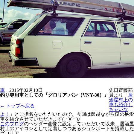
車
2015年02月10日
先日齊藤部
釣り専用車としての『グロリア バン（VNY-30）』
員より「
居
酒屋村上の
車も紹介し
← トップへ戻る
ちゃいな
よ！
」とご指名をいただいたので、今回は僭越ながら僕の
足
愛
車を紹介させていただきます(・∀・)♪
このブログ
のヘッダー画像に設定していただいて以来、居酒屋
村上のアイコンとして定着しつつあるジョンボートを搭載した
グロリア。