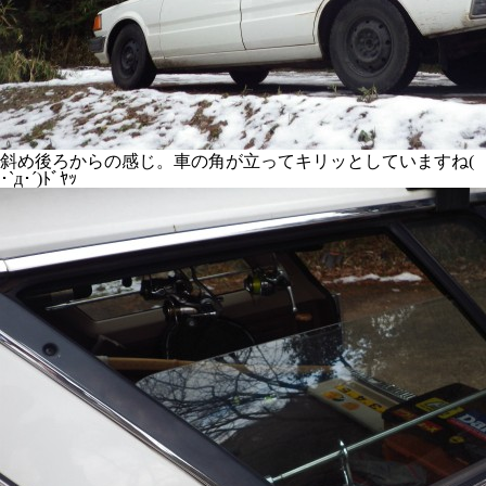
斜め後ろからの感じ。車の角が立ってキリッとしていますね(
･`д･´)ﾄﾞﾔｯ