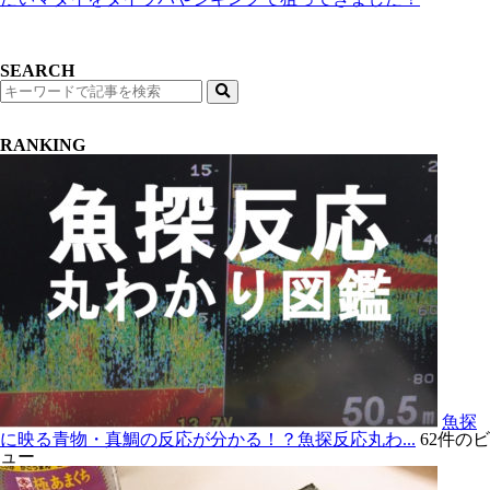
SEARCH
検
索
RANKING
魚探
に映る青物・真鯛の反応が分かる！？魚探反応丸わ...
62件のビ
ュー