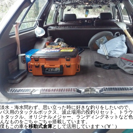
淡水・海水問わず、思い立った時に好きな釣りをしたいので、
バス用のタックルボックス、波止場用の投釣りセット、トラウ
トタックル、オリジナルメジャー、ランディングネットなど色
んなものをごちゃごちゃ搭載しています。
僕もこの車を
移動式倉庫
として活用していますヽ(´∀｀)