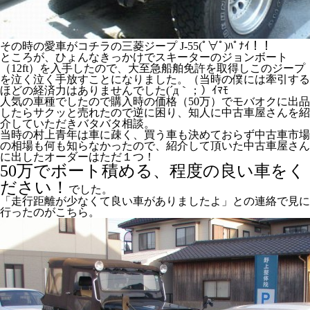
その時の愛車がコチラの三菱ジープ J-55(ﾟ∀ﾟ)ﾊﾟﾅｲ！！
ところが、ひょんなきっかけでスキーターのジョンボート
（12ft）を入手したので、大至急船舶免許を取得しこのジープ
を泣く泣く手放すことになりました。（当時の僕には牽引する
ほどの経済力はありませんでした(´д｀；）ｲﾏﾓ
人気の車種でしたので購入時の価格（50万）でモバオクに出品
したらサクッと売れたので逆に困り、知人に中古車屋さんを紹
介していただきバタバタ相談。
当時の村上青年は車に疎く、買う車も決めておらず中古車市場
の相場も何も知らなかったので、紹介して頂いた中古車屋さん
に出したオーダーはただ１つ！
50万でボート積める、程度の良い車をく
ださい！
でした。
「走行距離が少なくて良い車がありましたよ」との連絡で見に
行ったのがこちら。