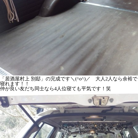
「居酒屋村上 別邸」の完成です＼(^o^)／ 大人2人なら余裕で
寝れます！！
仲が良い友だち同士なら4人位寝ても平気です！笑