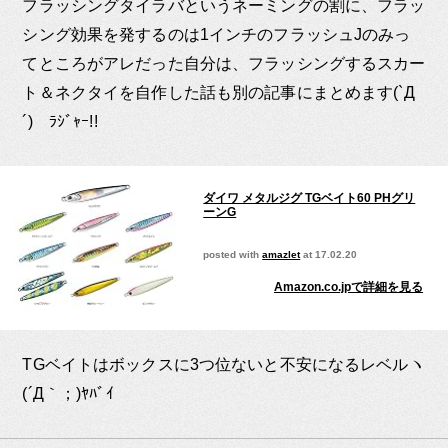
フラッシングタイラバというネーミングの割に、フラッ
シング効果を発するのは1インチのフラッシュJのみっ
てところがアレだった自分は、フラッシングするスカー
ト＆ネクタイを自作した話も別の記事にまとめます(`Д
´)ゞﾗｼﾞｬｰ!!
ダイワ メタルジグ TGベイト60 PHグリ
ーンG
posted with
amazlet
at 17.02.20
Amazon.co.jpで詳細を見る
TGベイトはボックスに3つ位ないと不安になるレベルヽ
(´Д｀；)ﾔﾊﾞｲ