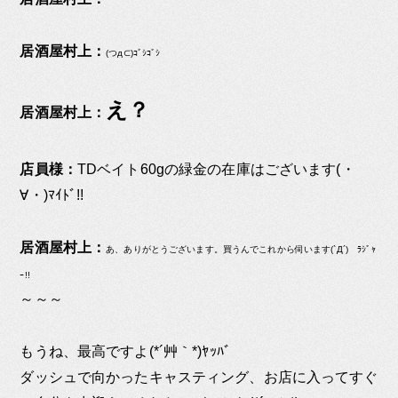
居酒屋村上：
(つд⊂)ｺﾞｼｺﾞｼ
え？
居酒屋村上：
店員様：
TDベイト60gの緑金の在庫はございます(・
∀・)ﾏｲﾄﾞ!!
居酒屋村上：
あ、ありがとうございます。買うんでこれから伺います(`Д´)ゞﾗｼﾞｬ
ｰ!!
～～～
もうね、最高ですよ(*´艸｀*)ﾔｯﾊﾞ
ダッシュで向かったキャスティング、お店に入ってすぐ