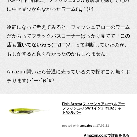
TGベイト同様に、フラッシュJ SWも店頭で探してたの
に中々見つからなかったワーム(´д｀)ﾅｲ
冷静になって考えてみると、フィッシュアローのワーム
だからってブラックバスコーナーばっかり見てて「
この
店も置いてないわっ(￣Д￣)ﾉ
」って判断していたのが、
もしかすると良くなかったのかもしれません。
Amazon 開いたら普通に売っているので探すこと無くポ
チります( ･´ー･`)ﾀﾞﾛ?
Fish Arrow(フィッシュアロー) ルアー
フラッシュ-J SW 1インチ #102チャー
ト/シルバー
posted with
amazlet
at 17.02.21
Amazon.co.jpで詳細を見る