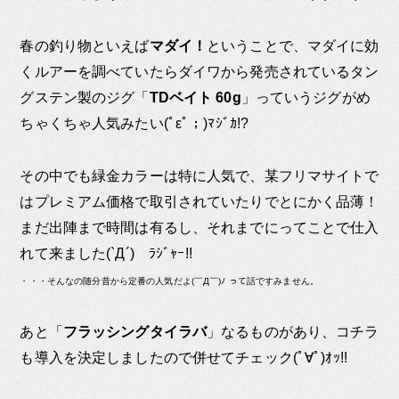
春の釣り物といえば
マダイ！
ということで、マダイに効
くルアーを調べていたらダイワから発売されているタン
グステン製のジグ「
TDベイト 60g
」っていうジグがめ
ちゃくちゃ人気みたい(ﾟεﾟ；)ﾏｼﾞｶ!?
その中でも緑金カラーは特に人気で、某フリマサイトで
はプレミアム価格で取引されていたりでとにかく品薄！
まだ出陣まで時間は有るし、それまでにってことで仕入
れて来ました(`Д´)ゞﾗｼﾞｬｰ!!
・・・そんなの随分昔から定番の人気だよ(￣Д￣)ﾉ って話ですみません。
あと「
フラッシングタイラバ
」なるものがあり、コチラ
も導入を決定しましたので併せてチェック(ﾟ∀ﾟ)ｵｯ!!