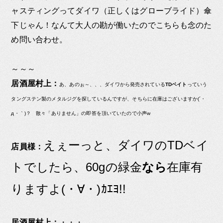
ャスティングってダイワ（正しくはグローブライド）傘
下じゃん！なんて大人の勘が働いたのでこちらも念のた
め問い合わせ。
～～～
居酒屋村上：
あ、あのぉ～、、、ダイワから発売されている
TDベイト
っていう
タングステン製のメタルジグを探しているんですが、そちらに在庫はございますか(´・
д・｀)？ 散々「ありません」の即答を頂いていたので小声w
えぇーっと、ダイワのTDベイ
店員様：
トでしたら、60gの緑金
なら
在庫有
りますよ(・∀・)ｶｴﾖ!!
居酒屋村上：
・・・