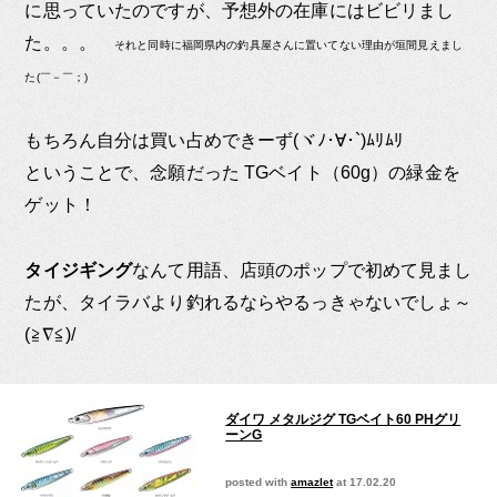
に思っていたのですが、予想外の在庫にはビビリまし
た。。。
それと同時に福岡県内の釣具屋さんに置いてない理由が垣間見えまし
た(￣－￣；)
もちろん自分は買い占めできーず(ヾﾉ･∀･`)ﾑﾘﾑﾘ
ということで、念願だった TGベイト（60g）の緑金を
ゲット！
タイジギング
なんて用語、店頭のポップで初めて見まし
たが、タイラバより釣れるならやるっきゃないでしょ～
(≧∇≦)/
ダイワ メタルジグ TGベイト60 PHグリ
ーンG
posted with
amazlet
at 17.02.20