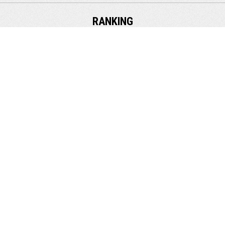
索
RANKING
日本一甘いヒシク藤安醸造の
醤油「専醤」をご存知です...
28件のビュー
魚探に映る青物・真鯛の反応
が分かる！？魚探反応丸わ...
58件のビュー
ご近所様に誘われてヤリイカ
鹿児島遠征のついでや甑島に
を狙った夜焚きイカ釣行に...
向かう時に立ち寄りたい！...
25件のビュー
25件のビュー