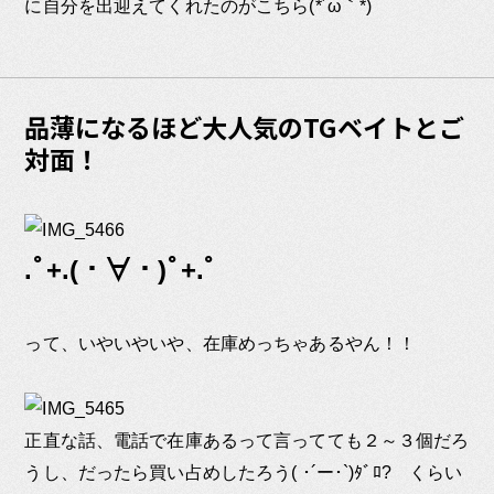
に自分を出迎えてくれたのがこちら(*´ω｀*)
品薄になるほど大人気のTGベイトとご
対面！
.ﾟ+.(・∀・)ﾟ+.ﾟ
って、いやいやいや、在庫めっちゃあるやん！！
正直な話、電話で在庫あるって言ってても２～３個だろ
うし、だったら買い占めしたろう( ･´ー･`)ﾀﾞﾛ? くらい