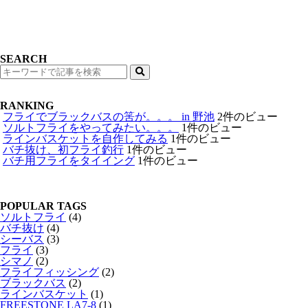
SEARCH
検
索
RANKING
フライでブラックバスの筈が。。。 in 野池
2件のビュー
ソルトフライをやってみたい。。。
1件のビュー
ラインバスケットを自作してみる
1件のビュー
バチ抜け、初フライ釣行
1件のビュー
バチ用フライをタイイング
1件のビュー
POPULAR TAGS
ソルトフライ
(4)
バチ抜け
(4)
シーバス
(3)
フライ
(3)
シマノ
(2)
フライフィッシング
(2)
ブラックバス
(2)
ラインバスケット
(1)
FREESTONE LA7-8
(1)