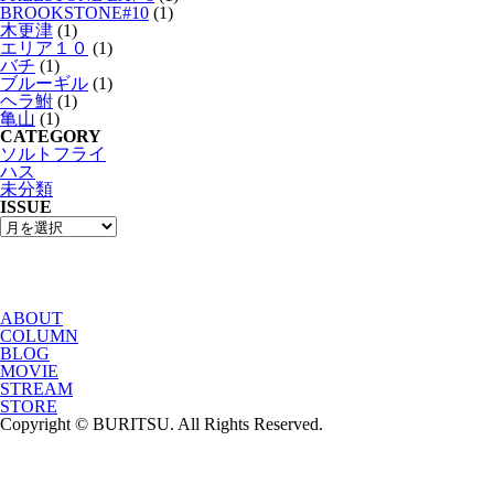
BROOKSTONE#10
(1)
木更津
(1)
エリア１０
(1)
バチ
(1)
ブルーギル
(1)
ヘラ鮒
(1)
亀山
(1)
CATEGORY
ソルトフライ
ハス
未分類
ISSUE
ABOUT
COLUMN
BLOG
MOVIE
STREAM
STORE
Copyright © BURITSU. All Rights Reserved.