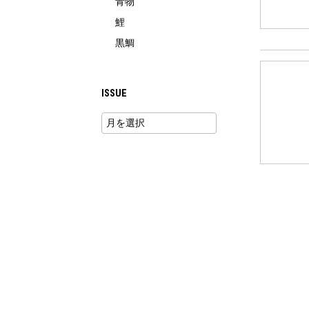
青物
鯉
黒鯛
ISSUE