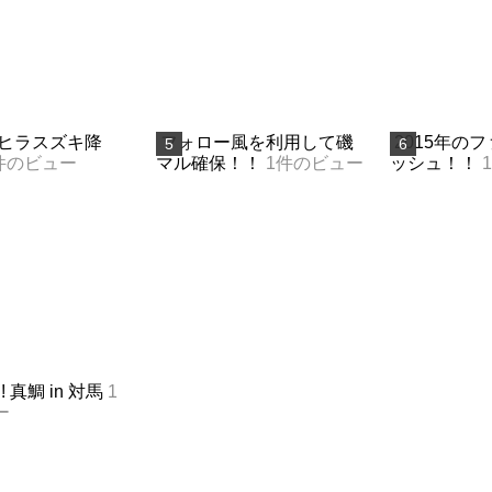
ヒラスズキ降
フォロー風を利用して磯
2015年の
件のビュー
マル確保！！
1件のビュー
ッシュ！！
 真鯛 in 対馬
1
ー