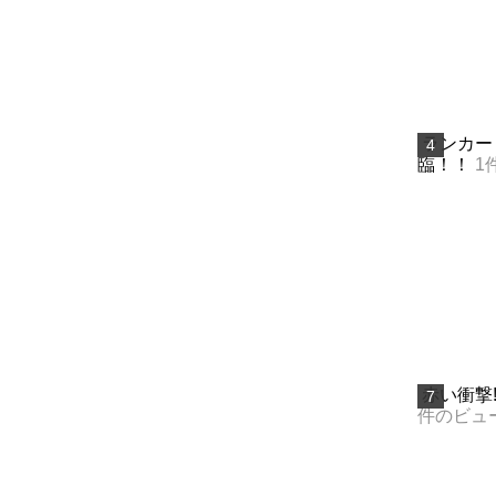
ランカー
臨！！
1
赤い衝撃!!
件のビュ