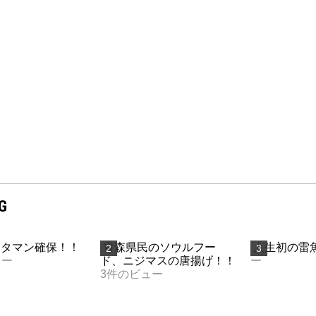
G
 タマン確保！！
青森県民のソウルフー
人生初の雷魚
ュー
ド、ニジマスの唐揚げ！！
ー
3件のビュー