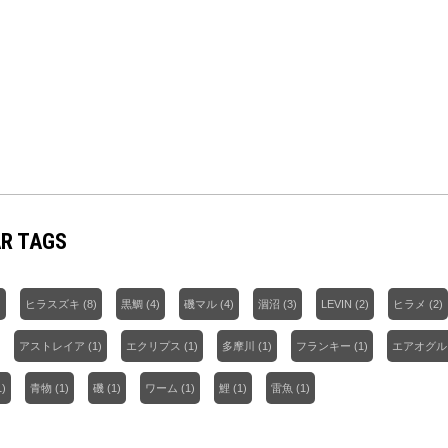
R TAGS
)
ヒラスズキ
(8)
黒鯛
(4)
磯マル
(4)
涸沼
(3)
LEVIN
(2)
ヒラメ
(2)
アストレイア
(1)
エクリプス
(1)
多摩川
(1)
フランキー
(1)
エアオグル
1)
青物
(1)
磯
(1)
ワーム
(1)
鯉
(1)
雷魚
(1)