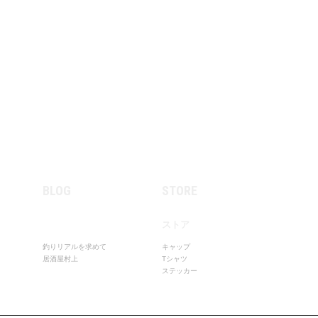
BLOG
STORE
ストア
釣りリアルを求めて
キャップ
居酒屋村上
Tシャツ
ステッカー