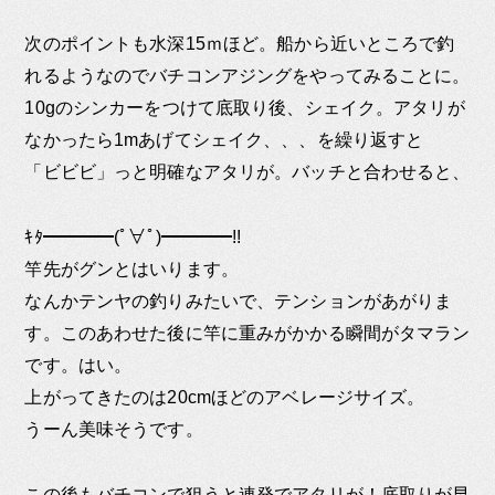
次のポイントも水深15ｍほど。船から近いところで釣
れるようなのでバチコンアジングをやってみることに。
10gのシンカーをつけて底取り後、シェイク。アタリが
なかったら1mあげてシェイク、、、を繰り返すと
「ビビビ」っと明確なアタリが。バッチと合わせると、
ｷﾀ━━━━(ﾟ∀ﾟ)━━━━!!
竿先がグンとはいります。
なんかテンヤの釣りみたいで、テンションがあがりま
す。このあわせた後に竿に重みがかかる瞬間がタマラン
です。はい。
上がってきたのは20cmほどのアベレージサイズ。
うーん美味そうです。
この後もバチコンで狙うと連発でアタリが！底取りが早