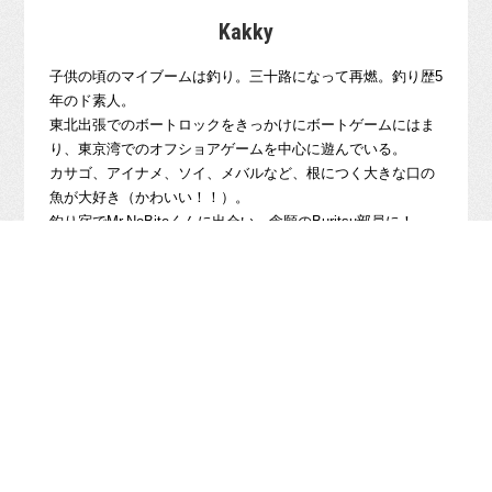
Kakky
子供の頃のマイブームは釣り。三十路になって再燃。釣り歴5
年のド素人。
東北出張でのボートロックをきっかけにボートゲームにはま
り、東京湾でのオフショアゲームを中心に遊んでいる。
カサゴ、アイナメ、ソイ、メバルなど、根につく大きな口の
魚が大好き（かわいい！！）。
釣り宿でMr.NoBiteくんに出会い、念願のBuritsu部員に！
普段は東京でフリーランスのエンジニアとして働いていま
す。
COMMENT