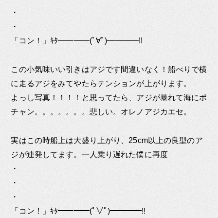
・
・
「コン！」ｷﾀ━━━━(ﾟ∀ﾟ)━━━━!!
この小気味いい引きはアジです間違いなく！船べりで横
に走るアジをみてやたらテンションが上がります。
よっし写真！！！！と思ってたら、アジが暴れて海にポ
チャン。。。。。。。悲しい。オレノアジカエセ。
実はこの時船上は大盛り上がり、25cm以上の良型のア
ジが連発してます。一人乗り遅れた僕に再度
・
・
・
「コン！」ｷﾀ━━━━(ﾟ∀ﾟ)━━━━!!