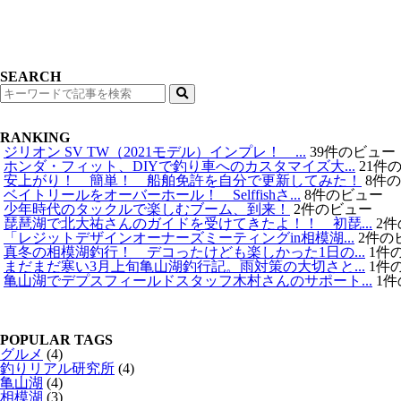
SEARCH
検
索
RANKING
ジリオン SV TW（2021モデル）インプレ！ ...
39件のビュー
ホンダ・フィット、DIYで釣り車へのカスタマイズ大...
21件
安上がり！ 簡単！ 船舶免許を自分で更新してみた！
8件
ベイトリールをオーバーホール！ Selffishさ...
8件のビュー
少年時代のタックルで楽しむブーム、到来！
2件のビュー
琵琶湖で北大祐さんのガイドを受けてきたよ！！ 初琵...
2
「レジットデザインオーナーズミーティングin相模湖...
2件の
真冬の相模湖釣行！ デコったけども楽しかった1日の...
1件
まだまだ寒い3月上旬亀山湖釣行記。雨対策の大切さと...
1件
亀山湖でデプスフィールドスタッフ木村さんのサポート...
1
POPULAR TAGS
グルメ
(4)
釣りリアル研究所
(4)
亀山湖
(4)
相模湖
(3)