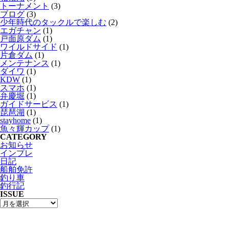
トーナメント
(3)
ブログ
(3)
少年時代のタックルで楽しむ
(2)
エガチャン
(1)
戸面原ダム
(1)
ワイルドサイド
(1)
片倉ダム
(1)
メンテナンス
(1)
ダイワ
(1)
KDW
(1)
スマホ
(1)
弁慶堀
(1)
ガイドサービス
(1)
琵琶湖
(1)
stayhome
(1)
魚々輝カップ
(1)
CATEGORY
お知らせ
インプレ
日記
船舶免許
釣り車
釣行記
ISSUE