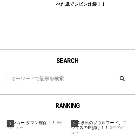
べた凪でレビン炸裂！！
SEARCH
検
索
RANKING
ランカー タマン確保！！
5件
青森県民のソウルフード、ニ
のビュー
ジマスの唐揚げ！！
3件のビ
ュー