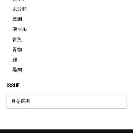
未分類
真鯛
磯マル
雷魚
青物
鯉
黒鯛
ISSUE