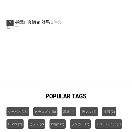
赤い衝撃!! 真鯛 in 対馬
1件の
ビュー
POPULAR TAGS
シーバス
(13)
ヒラスズキ
(8)
黒鯛
(4)
磯マル
(4)
涸沼
(3)
LEVIN
(2)
ヒラメ
(2)
longin
(2)
ランカー
(2)
アストレイア
(1)