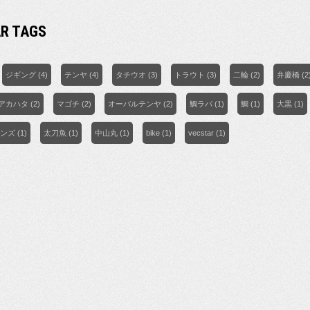
R TAGS
ジギング
(4)
テンヤ
(4)
タチウオ
(3)
トラウト
(3)
二輪
(2)
弁慶橋
(2
アカハタ
(2)
マゴチ
(2)
オーバルテンヤ
(2)
鯛ラバ
(1)
鯛
(1)
大黒
(1)
ンズ
(1)
太刀魚
(1)
中山丸
(1)
bike
(1)
vecstar
(1)