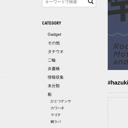
索
CATEGORY
Gadget
その他
タチウオ
二輪
弁慶橋
情報収集
#hazuk
未分類
船
ひとつテンヤ
カワハギ
マゴチ
鯛ラバ