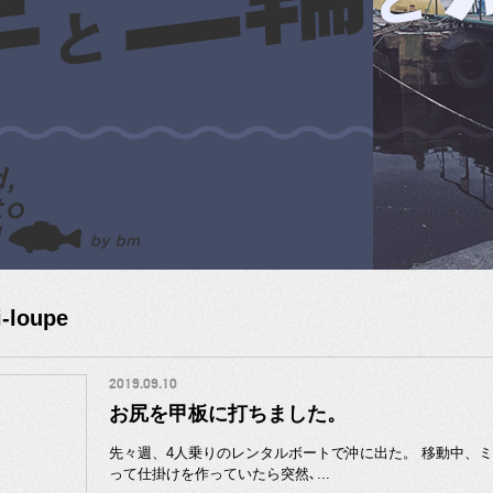
i-loupe
2019.09.10
お尻を甲板に打ちました。
先々週、4人乗りのレンタルボートで沖に出た。 移動中、
って仕掛けを作っていたら突然､...