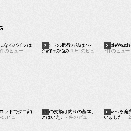
G
になるバイクは
ロッドの携行方法はバイ
AppleWa
9件のビュー
ク釣行の悩み
19件のビュ
7件のビュー
ー
ロッドでタコ釣
PEの交換は釣りの基本、
しゃべる偏
件のビュー
とはいえ。
4件のビュー
いました。