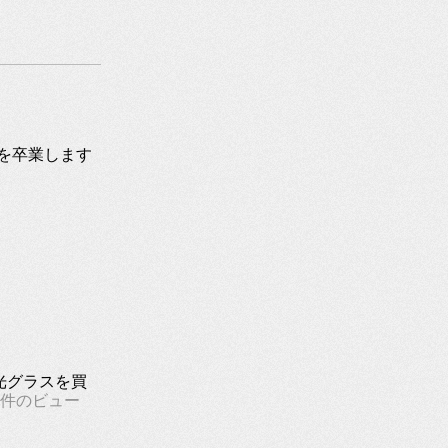
tchを卒業します
光グラスを買
2件のビュー