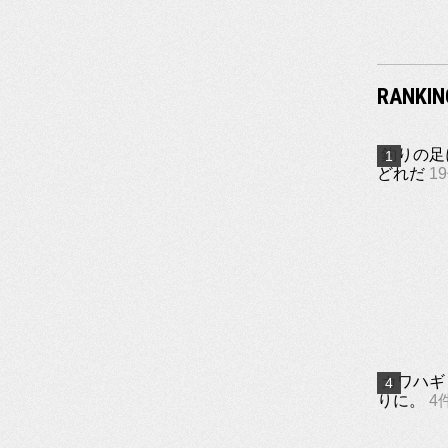
RANKIN
釣りの足
どれだ
1
カワハギ
りに。
4