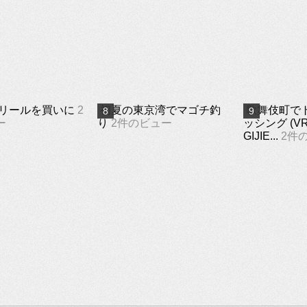
リールを買いに
2
初夏の東京湾でマゴチ釣
歌舞伎町で
ー
り
2件のビュー
ッシング (VR
GIJIE...
2件