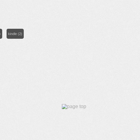
)
kindle
(2)