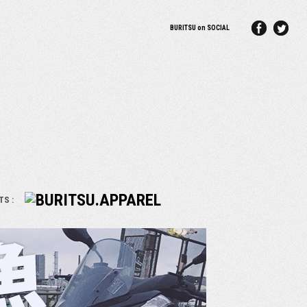
BURITSU on SOCIAL
TS :