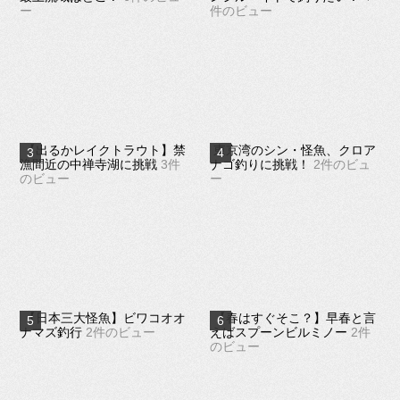
ー
件のビュー
【出るかレイクトラウト】禁
東京湾のシン・怪魚、クロア
漁間近の中禅寺湖に挑戦
3件
ナゴ釣りに挑戦！
2件のビュ
のビュー
ー
【日本三大怪魚】ビワコオオ
【春はすぐそこ？】早春と言
ナマズ釣行
2件のビュー
えばスプーンビルミノー
2件
のビュー