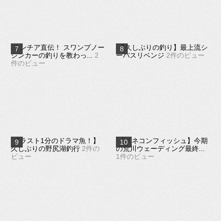
ランチア直伝！ スワンプノー
【久しぶりの釣り】最上流シ
シンカーの釣りを教わっ...
2
ーバスリベンジ
2件のビュー
件のビュー
【ラスト1分のドラマ魚！】
【スネコンフィッシュ】今期
久しぶりの野尻湖釣行
2件の
の荒川ウェーディング最終...
ビュー
1件のビュー