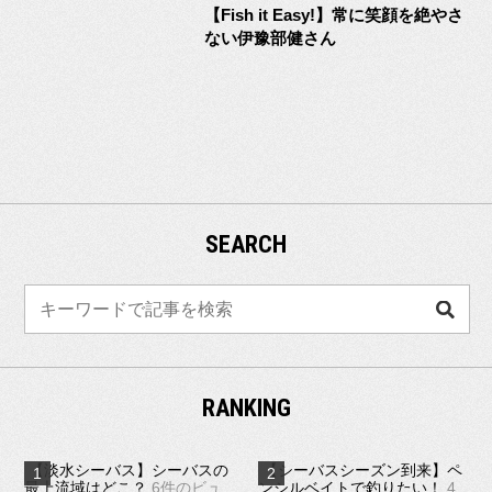
【Fish it Easy!】常に笑顔を絶やさ
ない伊豫部健さん
SEARCH
検
索
RANKING
【淡水シーバス】シーバスの
【シーバスシーズン到来】ペ
最上流域はどこ？
6件のビュ
ンシルベイトで釣りたい！
4