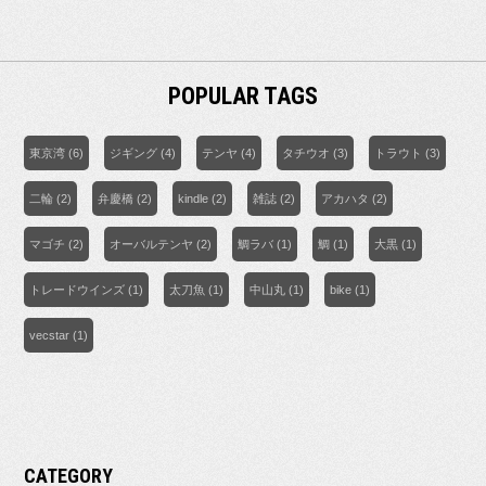
POPULAR TAGS
東京湾
(6)
ジギング
(4)
テンヤ
(4)
タチウオ
(3)
トラウト
(3)
二輪
(2)
弁慶橋
(2)
kindle
(2)
雑誌
(2)
アカハタ
(2)
マゴチ
(2)
オーバルテンヤ
(2)
鯛ラバ
(1)
鯛
(1)
大黒
(1)
トレードウインズ
(1)
太刀魚
(1)
中山丸
(1)
bike
(1)
vecstar
(1)
CATEGORY