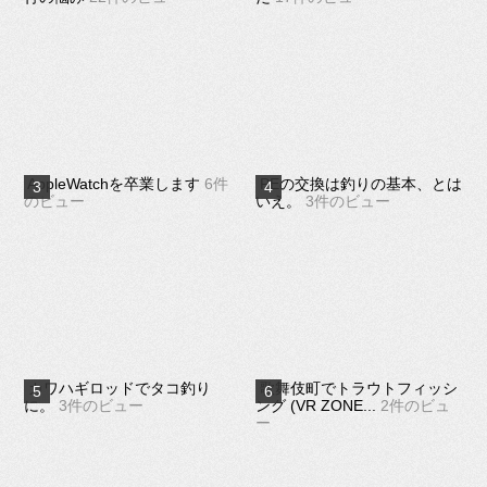
AppleWatchを卒業します
6件
PEの交換は釣りの基本、とは
のビュー
いえ。
3件のビュー
カワハギロッドでタコ釣り
歌舞伎町でトラウトフィッシ
に。
3件のビュー
ング (VR ZONE...
2件のビュ
ー