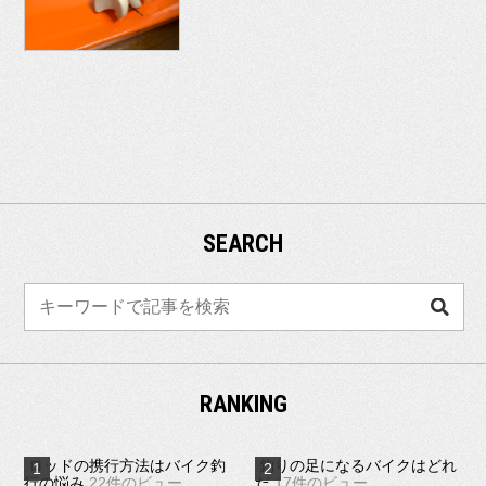
SEARCH
検
索
RANKING
ロッドの携行方法はバイク釣
釣りの足になるバイクはどれ
行の悩み
22件のビュー
だ
17件のビュー