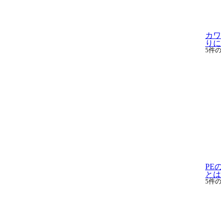
カワ
りに
5件
PE
とは
5件