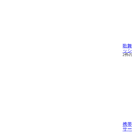
歌舞
ッシン
2件
携帯
サー