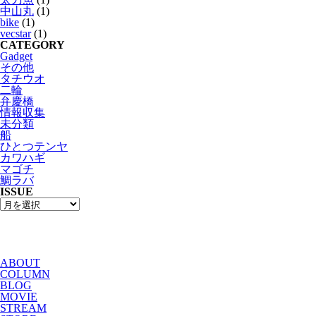
中山丸
(1)
bike
(1)
vecstar
(1)
CATEGORY
Gadget
その他
タチウオ
二輪
弁慶橋
情報収集
未分類
船
ひとつテンヤ
カワハギ
マゴチ
鯛ラバ
ISSUE
ABOUT
COLUMN
BLOG
MOVIE
STREAM