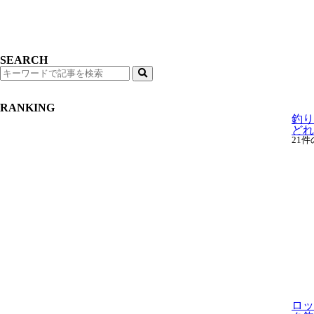
SEARCH
検
索
RANKING
釣り
どれ
21
ロッ