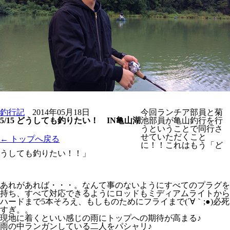
釣行記
2014年05月18日
今回ランチア部員と菊
5/15 どうしても釣りたい！ IN亀山湖
池部員が亀山釣行を行
うということで同行さ
せていただくこと
← トップへ戻る
に！！これはもう「ど
うしても釣りたい！！」
あれがあれば・・・。なんて事のないようにすべてのプラグを
持ち、すべて対応できるようにロッドもミディアムライトから
ハードまで5本そろえ、もしものためにフライまで(´∀｀;●)必死
すぎ。。
現地に着くといい感じの雨にトップへの期待が高まる♪
雨の中ランガンしている二人をパシャリ♪