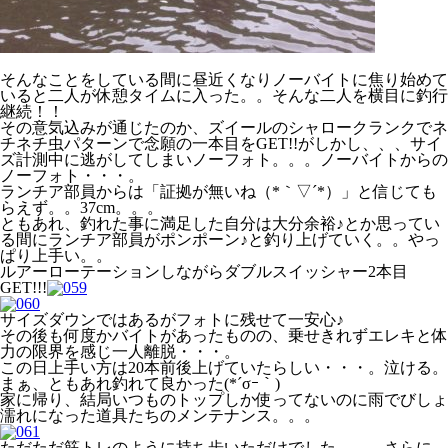
そんなことをしている間に昼近くなりノーバイトに焦り始めて
いると二人が休憩タイムに入った。。そんな二人を横目に釣行
継続！！
その意気込みが通じたのか、ズイールのシャロークランクでネ
チネチ虫パターンで念願の一本目をGET!!がしかし、、、サイ
ズ計測中に逃がしてしまいノーフォト。。。ノーバイトからの
ノーフォト・・・。
ランチア部員からは「証拠が無いね（*｀▽´*）」と信じても
らえず。。37cm。。。
ともあれ、釣れた事に満足した自分は大分余裕♪とか思ってい
る間にランチア部員がポンポーン♪と釣り上げていく。。やっ
ぱり上手い。。
ルアーローテーションしながらダブルスイッシャー2本目
GET!!!
サイズダウンではあるがフォトに残せて一安心♪
その後も何度かバイトがあったものの、乗せきれずエレキと体
力の限界を感じ一人離脱・・・。
この日上手い方は20本前後上げていたらしい・・・。泣ける。
まぁ、ともあれ釣れて良かった(*´σｰ｀)
家に帰り、結局いつものトップしか使ってないのに雨でびしょ
濡れになった道具たちのメンテナンス。。。
ただただ筋トレのように持ち歩いただけでした。。。さらに、