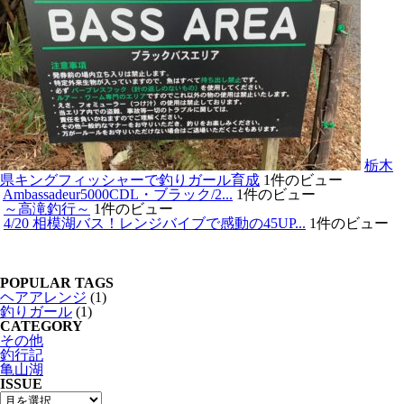
栃木
県キングフィッシャーで釣りガール育成
1件のビュー
Ambassadeur5000CDL・ブラック/2...
1件のビュー
～高滝釣行～
1件のビュー
4/20 相模湖バス！レンジバイブで感動の45UP...
1件のビュー
POPULAR TAGS
ヘアアレンジ
(1)
釣りガール
(1)
CATEGORY
その他
釣行記
亀山湖
ISSUE