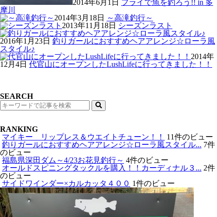
2014年6月1日
フライで魚を釣ろう!! in 多
摩川
2014年3月18日
～高滝釣行～
2013年11月18日
シーズンラスト
2016年1月23日
釣りガールにおすすめヘアアレンジ☆ローラ風
スタイル♪
2014年
12月4日
代官山にオープンしたLushLifeに行ってきました！！
SEARCH
検
索
RANKING
マイキー リップレス＆ウエイトチューン！！
11件のビュー
釣りガールにおすすめヘアアレンジ☆ローラ風スタイル...
7件
のビュー
福島県深田ダム～4/23お花見釣行～
4件のビュー
オールドスピニングタックルを購入！！カーディナル３...
2件
のビュー
サイドワインダー×カルカッタ４００
1件のビュー