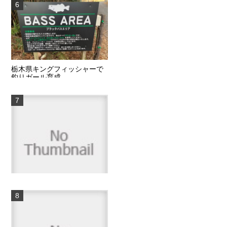
サイドワインダー×カルカッタ
４００
1件のビュー
栃木県キングフィッシャーで
釣りガール育成
1件のビュー
Ambassadeur5000CDL・ブラ
ック/2...
1件のビュー