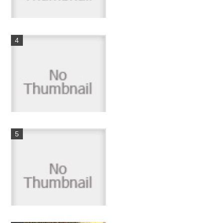
福島県深田ダム～4/23お花見
釣行～
4件のビュー
オールドスピニングタックル
を購入！！カーディナル３...
2件のビュー