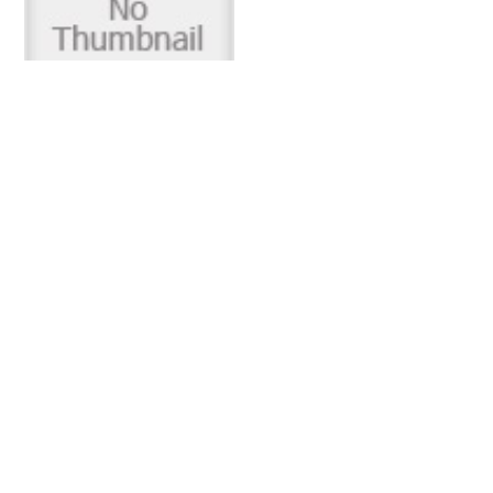
～高滝釣行～
1件のビュー
4/20 相模湖バス！レンジバイ
ブで感動の45UP...
POPULAR TAGS
1件のビュー
ヘアアレンジ
(1)
釣りガール
(1)