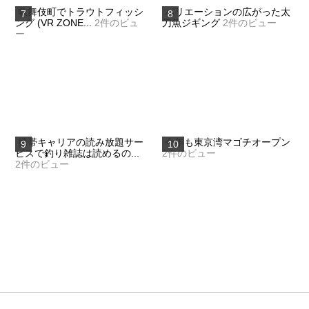
歌舞伎町でトラウトフィッシ
バリエーションの広がった太
ング (VR ZONE...
2件のビュ
刀魚ジギング
2件のビュー
ー
携帯キャリアの読み放題サー
今年も東京湾マゴチオープン
ビスで釣り雑誌は読めるの...
2件のビュー
2件のビュー