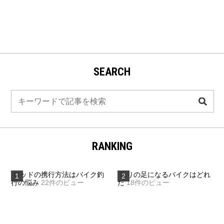
SEARCH
検
索
RANKING
ロッドの携行方法はバイク釣
釣りの足になるバイクはどれ
行の悩み
22件のビュー
だ
18件のビュー