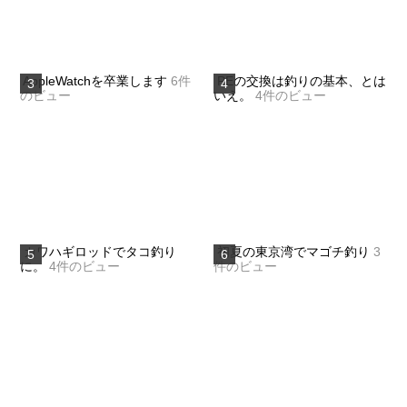
AppleWatchを卒業します
6件
PEの交換は釣りの基本、とは
のビュー
いえ。
4件のビュー
カワハギロッドでタコ釣り
初夏の東京湾でマゴチ釣り
3
に。
4件のビュー
件のビュー