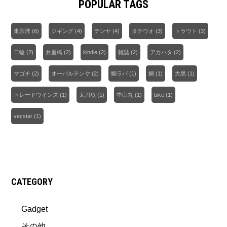
POPULAR TAGS
東京湾
(6)
ジギング
(4)
テンヤ
(4)
タチウオ
(3)
トラウト
(3)
二輪
(2)
弁慶橋
(2)
kindle
(2)
雑誌
(2)
アカハタ
(2)
マゴチ
(2)
オーバルテンヤ
(2)
鯛ラバ
(1)
鯛
(1)
大黒
(1)
トレードウインズ
(1)
太刀魚
(1)
中山丸
(1)
bike
(1)
vecstar
(1)
CATEGORY
Gadget
その他