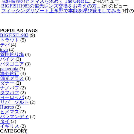
屈斜路湖のヒメマスを求めて The Great E...
2件のビュー
BIGFISH1983の偏光レンズ交換をお考えの方...
2件のビュー
フィッシングリゾート上永野で本能を呼び覚ましてみる
1件
POPULAR TAGS
BIGFISH1983
(9)
トラウト
(5)
テバ
(4)
teva
(4)
管理釣り場
(4)
パイク
(3)
パタゴニア
(3)
patagonia
(3)
海外釣行
(3)
偏光グラス
(3)
ダナー
(2)
ナノパフ
(2)
タフパフ
(2)
ヨーロッパ
(2)
リバーソルト
(2)
Huerco
(2)
ヒメマス
(2)
バラマンディ
(2)
タイ
(2)
イギリス
(2)
CATEGORY