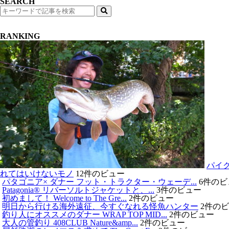
SEARCH
検
索
RANKING
パイ
れてはいけないモノ
12件のビュー
パタゴニア× ダナー フット・トラクター・ウェーデ...
6件のビ
Patagonia®︎ リバーソルトジャケットと、...
3件のビュー
初めまして！ Welcome to The Gre...
2件のビュー
明日から行ける海外遠征、今すぐなれる怪魚ハンター
2件の
釣り人にオススメのダナー WRAP TOP MID...
2件のビュー
大人の管釣り 408CLUB Nature&amp...
2件のビュー