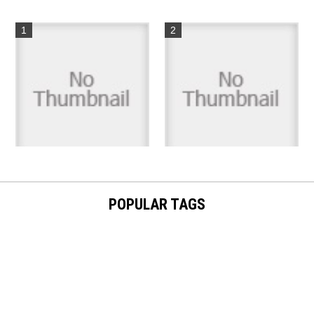
【バスポンド】ダイレクトリ
2015年 最も買ってよかったモ
ール、タックル一式をGE...
1
ノ
1件のビュー
件のビュー
POPULAR TAGS
タックル
(2)
トップウォーター
(1)
弁慶堀
(1)