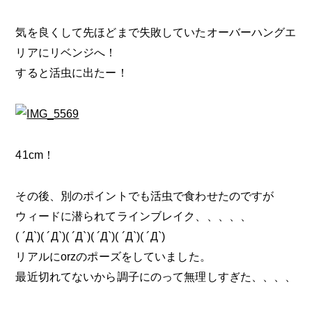
気を良くして先ほどまで失敗していたオーバーハングエ
リアにリベンジへ！
すると活虫に出たー！
41cm！
その後、別のポイントでも活虫で食わせたのですが
ウィードに潜られてラインブレイク、、、、、
( ´Д`)( ´Д`)( ´Д`)( ´Д`)( ´Д`)( ´Д`)
リアルにorzのポーズをしていました。
最近切れてないから調子にのって無理しすぎた、、、、