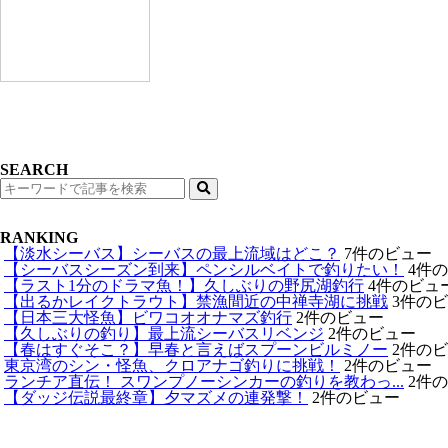
SEARCH
検
索
RANKING
【淡水シーバス】シーバスの最上流域はどこ？
7件のビュー
【シーバスシーズン到来】ペンシルベイトで釣りたい！
4件
【ラスト1分のドラマ魚！】久しぶりの野尻湖釣行
4件のビュ
【出るかレイクトラウト】禁漁間近の中禅寺湖に挑戦
3件の
【日本三大怪魚】ビワコオオナマズ釣行
2件のビュー
【久しぶりの釣り】最上流シーバスリベンジ
2件のビュー
【春はすぐそこ？】早春と言えばスプーンビルミノー
2件の
東京湾のシン・怪魚、クロアナゴ釣りに挑戦！
2件のビュー
ランチア直伝！ スワンプノーシンカーの釣りを教わっ...
2件
【ダッジ伝説最終章】夕マズメの連発撃！
2件のビュー