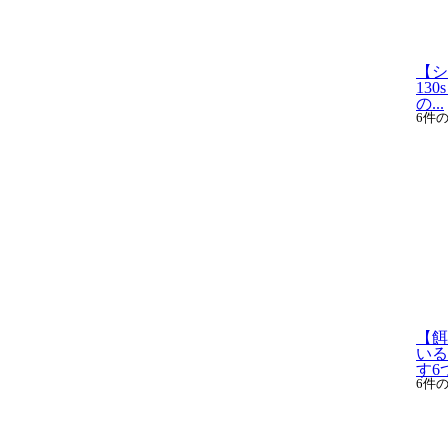
【シ
13
の...
6件
【餌
いる
す6つ
6件