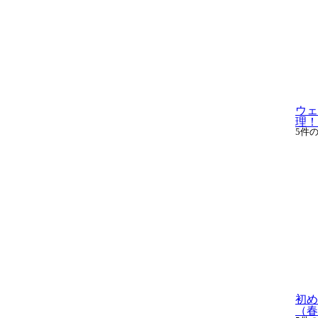
ウェ
理
5件
初め
（春