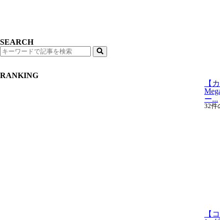
SEARCH
検
索
RANKING
【カ
Me
ー...
32
【コ