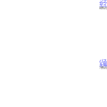
ング
ザイ.
8件
バス
を狙
7件