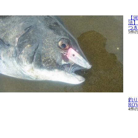
【河
法】
つき.
5件
釣り
RO
4件