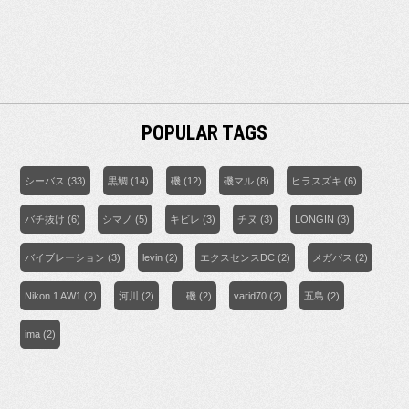
POPULAR TAGS
シーバス
(33)
黒鯛
(14)
磯
(12)
磯マル
(8)
ヒラスズキ
(6)
バチ抜け
(6)
シマノ
(5)
キビレ
(3)
チヌ
(3)
LONGIN
(3)
バイブレーション
(3)
levin
(2)
エクスセンスDC
(2)
メガバス
(2)
Nikon 1 AW1
(2)
河川
(2)
磯
(2)
varid70
(2)
五島
(2)
ima
(2)