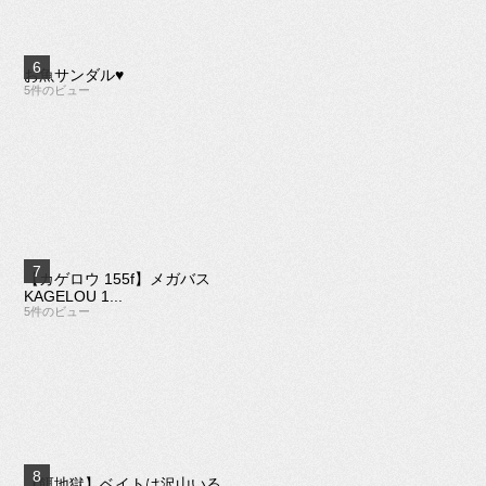
お魚サンダル♥️
5件のビュー
【カゲロウ 155f】メガバス
KAGELOU 1...
5件のビュー
【餌地獄】ベイトは沢山いる