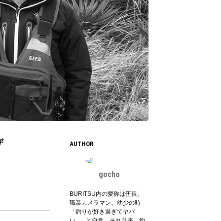
ザ
AUTHOR
gocho
BURITSU内の愛称は伍長。
職業カメラマン。幼少の時
「釣りが好き過ぎてヤバ
い...」と自覚。それ以来、釣