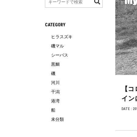
索
CATEGORY
ヒラスズキ
磯マル
シーバス
黒鯛
磯
河川
【コ
干潟
インに
港湾
DATE :
20
船
未分類