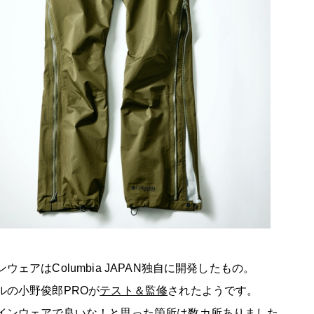
ウェアはColumbia JAPAN独自に開発したもの。
ルの小野俊郎PROが
テスト＆監修
されたようです。
インウェアで良いな！と思った箇所は数カ所ありました。