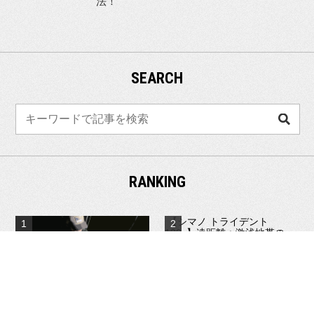
法！
SEARCH
検
索
RANKING
【シマノ トライデント
130s】遠距離＋激浅地帯の...
8件のビュー