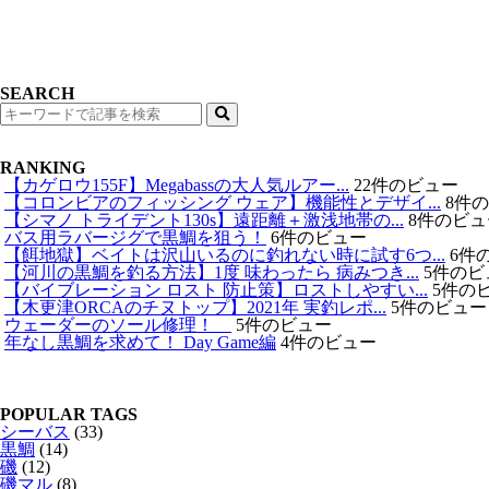
SEARCH
検
索
RANKING
【カゲロウ155F】Megabassの大人気ルアー...
22件のビュー
【コロンビアのフィッシング ウェア】機能性とデザイ...
8件
【シマノ トライデント130s】遠距離＋激浅地帯の...
8件のビュ
バス用ラバージグで黒鯛を狙う！
6件のビュー
【餌地獄】ベイトは沢山いるのに釣れない時に試す6つ...
6件
【河川の黒鯛を釣る方法】1度 味わったら 病みつき...
5件のビ
【バイブレーション ロスト 防止策】ロストしやすい...
5件の
【木更津ORCAのチヌトップ】2021年 実釣レポ...
5件のビュー
ウェーダーのソール修理！
5件のビュー
年なし黒鯛を求めて！ Day Game編
4件のビュー
POPULAR TAGS
シーバス
(33)
黒鯛
(14)
磯
(12)
磯マル
(8)