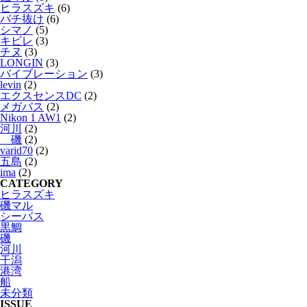
ヒラスズキ
(6)
バチ抜け
(6)
シマノ
(5)
キビレ
(3)
チヌ
(3)
LONGIN
(3)
バイブレーション
(3)
levin
(2)
エクスセンスDC
(2)
メガバス
(2)
Nikon 1 AW1
(2)
河川
(2)
磯
(2)
varid70
(2)
五島
(2)
ima
(2)
CATEGORY
ヒラスズキ
磯マル
シーバス
黒鯛
磯
河川
干潟
港湾
船
未分類
ISSUE