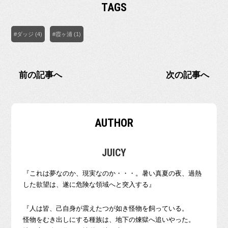
TAGS
#ダッジ (4)
#霞ヶ浦 (1)
前の記事へ
次の記事へ
AUTHOR
JUICY
『これは夢なのか、現実なのか・・・。暑い真夏の夜、過熱
した欲望は、遂に危険な領域へと突入する』
『人は皆、己自身が震えたつが如き怪物を飼っている。
怪物をむき出しにする種族は、地下の煉獄へ追いやった。