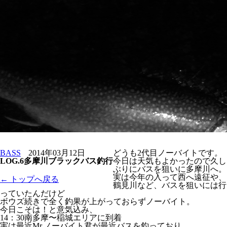
BASS
2014年03月12日
どうも2代目
ノーバイトです
。
LOG.6多摩川ブラックバス釣行
今日は天気もよかったので久し
ぶりにバスを狙いに多摩川へ。
実は今年の入って西へ遠征や、
← トップへ戻る
鶴見川など、バスを狙いには行
っていたんだけど
ボウズ続きで全く釣果が上がっておらずノーバイト。
今日こそは！と意気込み、
14：30南多摩〜稲城エリアに到着
実は最近Mr.ノーバイト君が最近バスを釣っており