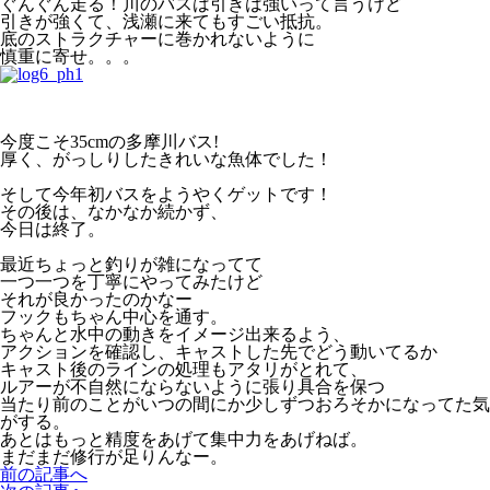
ぐんぐん走る！川のバスは引きは強いって言うけど
引きが強くて、浅瀬に来てもすごい抵抗。
底のストラクチャーに巻かれないように
慎重に寄せ。。。
今度こそ35cmの多摩川バス!
厚く、がっしりしたきれいな魚体でした！
そして今年初バスをようやくゲットです！
その後は、なかなか続かず、
今日は終了。
最近ちょっと釣りが雑になってて
一つ一つを丁寧にやってみたけど
それが良かったのかなー
フックもちゃん中心を通す。
ちゃんと水中の動きをイメージ出来るよう、
アクションを確認し、キャストした先でどう動いてるか
キャスト後のラインの処理もアタリがとれて、
ルアーが不自然にならないように張り具合を保つ
当たり前のことがいつの間にか少しずつおろそかになってた気
がする。
あとはもっと精度をあげて集中力をあげねば。
まだまだ修行が足りんなー。
前の記事へ