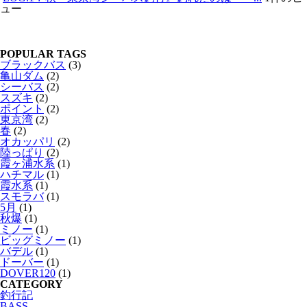
ュー
POPULAR TAGS
ブラックバス
(3)
亀山ダム
(2)
シーバス
(2)
スズキ
(2)
ポイント
(2)
東京湾
(2)
春
(2)
オカッパリ
(2)
陸っぱり
(2)
霞ヶ浦水系
(1)
ハチマル
(1)
霞水系
(1)
スモラバ
(1)
5月
(1)
秋爆
(1)
ミノー
(1)
ビッグミノー
(1)
バデル
(1)
ドーバー
(1)
DOVER120
(1)
CATEGORY
釣行記
BASS