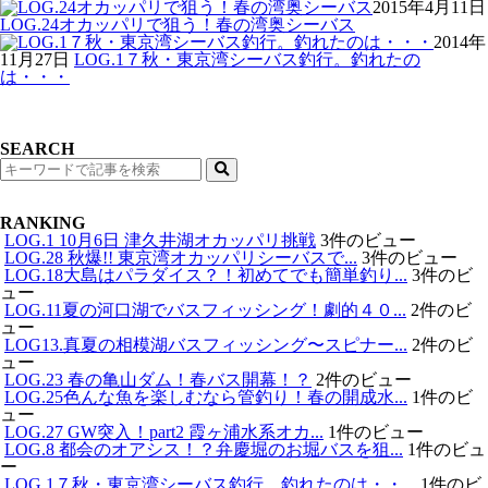
2015年4月11日
LOG.24オカッパリで狙う！春の湾奥シーバス
2014年
11月27日
LOG.1７秋・東京湾シーバス釣行。釣れたの
は・・・
SEARCH
検
索
RANKING
LOG.1 10月6日 津久井湖オカッパリ挑戦
3件のビュー
LOG.28 秋爆!! 東京湾オカッパリシーバスで...
3件のビュー
LOG.18大島はパラダイス？！初めてでも簡単釣り...
3件のビ
ュー
LOG.11夏の河口湖でバスフィッシング！劇的４０...
2件のビ
ュー
LOG13.真夏の相模湖バスフィッシング〜スピナー...
2件のビ
ュー
LOG.23 春の亀山ダム！春バス開幕！？
2件のビュー
LOG.25色んな魚を楽しむなら管釣り！春の開成水...
1件のビ
ュー
LOG.27 GW突入！part2 霞ヶ浦水系オカ...
1件のビュー
LOG.8 都会のオアシス！？弁慶堀のお堀バスを狙...
1件のビュ
ー
LOG.1７秋・東京湾シーバス釣行。釣れたのは・・...
1件のビ