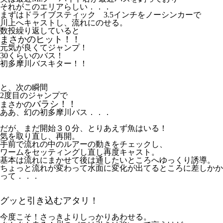
それがこのエリアらしい．．．
まずはドライブスティック 3.5インチをノーシンカーで
川上へキャストし、流れにのせる。
数投繰り返していると
まさかのヒット！！
元気が良くてジャンプ！
30くらいのバス！
初多摩川バスキター！！
と、次の瞬間
2度目のジャンプで
バラシ！！
まさかの
ああ、幻の初多摩川バス．．．
だが、まだ開始３０分、とりあえず魚はいる！
気を取り直し、再開。
手前で流れの中のルアーの動きをチェックし、
ワームをセッティングし直し再度キャスト。
基本は流れにまかせて後は通したいところへゆっくり誘導。
ちょっと流れが変わって水面に変化が出てるところに差しかか
って．．．
グッと引き込むアタリ！
今度こそ！さっきよりしっかりあわせる。