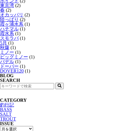
ポイント
(2)
東京湾
(2)
春
(2)
オカッパリ
(2)
陸っぱり
(2)
霞ヶ浦水系
(1)
ハチマル
(1)
霞水系
(1)
スモラバ
(1)
5月
(1)
秋爆
(1)
ミノー
(1)
ビッグミノー
(1)
バデル
(1)
ドーバー
(1)
DOVER120
(1)
BLOG
SEARCH
検
索
CATEGORY
釣行記
BASS
SALT
TROUT
ISSUE