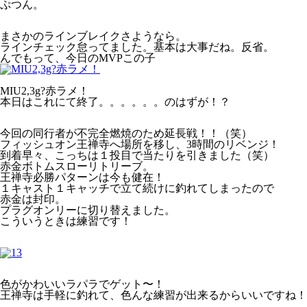
ぷつん。
まさかのラインブレイクさようなら。
ラインチェック怠ってました。基本は大事だね。反省。
んでもって、今日のMVPこの子
MIU2,3g?赤ラメ！
本日はこれにて終了。。。。。。のはずが！？
今回の同行者が不完全燃焼のため延長戦！！（笑）
フィッシュオン王禅寺へ場所を移し、3時間のリベンジ！
到着早々、こっちは１投目で当たりを引きました（笑）
赤金ボトムスローリトリーブ。
王禅寺必勝パターンは今も健在！
１キャスト１キャッチで立て続けに釣れてしまったので
赤金は封印。
プラグオンリーに切り替えました。
こういうときは練習です！
色がかわいいラパラでゲット〜！
王禅寺は手軽に釣れて、色んな練習が出来るからいいですね！