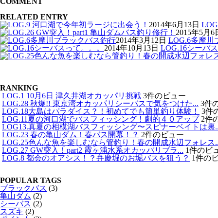
COMMENT
RELATED ENTRY
2014年6月13日
LO
2015年5月6
2014年3月12日
LOG.6多摩
2014年10月13日
LOG.16シー
RANKING
LOG.1 10月6日 津久井湖オカッパリ挑戦
3件のビュー
LOG.28 秋爆!! 東京湾オカッパリシーバスで気をつけた...
3件
LOG.18大島はパラダイス？！初めてでも簡単釣り体験！
3件
LOG.11夏の河口湖でバスフィッシング！劇的４０アップ
2件
LOG13.真夏の相模湖バスフィッシング〜スピナーベイトは裏..
LOG.23 春の亀山ダム！春バス開幕！？
2件のビュー
LOG.25色んな魚を楽しむなら管釣り！春の開成水辺フォレス..
LOG.27 GW突入！part2 霞ヶ浦水系オカッパリブラ...
1件のビ
LOG.8 都会のオアシス！？弁慶堀のお堀バスを狙う？
1件の
POPULAR TAGS
ブラックバス
(3)
亀山ダム
(2)
シーバス
(2)
スズキ
(2)