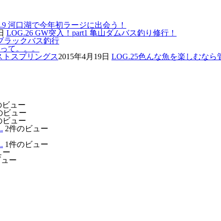
G.9 河口湖で今年初ラージに出会う！
日
LOG.26 GW突入！part1 亀山ダムバス釣り修行！
川ブラックバス釣行
バスって。。。
2015年4月19日
LOG.25色んな魚を楽しむ
のビュー
のビュー
のビュー
.
2件のビュー
.
1件のビュー
ュー
ビュー