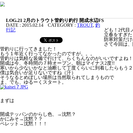
LOG.21 2月のトラウト管釣り釣行 開成水辺FS
DATE :
2015.02.14
CATEGORY :
TROUT
,
釣
行記
ども！2代目
立春をすぎた
防寒対策だけ
さて今回は、
管釣りに行ってきました！
もう１年近く行ってなかったのですが。。。
管釣りは気軽な装備で行けて、らくちんなのがいいですよね！
開成は今、冬時間の７時オープン。朝はマイナス2度!!
寒いから少ないかなと油断して丁度くらいに到着したらもう２
僕は気合いが足りないですね（汗）
そうなるとめぼしい場所は当然取られてしまうもので
ま、でも、ゆるーくスタート。
まずは
開成テッパンのからし色、→沈黙？
かにみそ→沈黙？？
ペレット→沈黙！！！