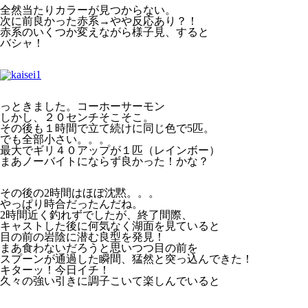
全然当たりカラーが見つからない。
次に前良かった赤系→やや反応あり？！
赤系のいくつか変えながら様子見、すると
バシャ！
っときました。コーホーサーモン
しかし、２０センチそこそこ。
その後も１時間で立て続けに同じ色で5匹。
でも全部小さい。。。
最大でギリ４０アップが１匹（レインボー）
まあノーバイトにならず良かった！かな？
その後の2時間はほぼ沈黙。。。
やっぱり時合だったんだね。
2時間近く釣れずでしたが、終了間際、
キャストした後に何気なく湖面を見ていると
目の前の岩陰に潜む良型を発見！
まあ食わないだろうと思いつつ目の前を
スプーンが通過した瞬間、猛然と突っ込んできた！
キターッ！今日イチ！
久々の強い引きに調子こいて楽しんでいると