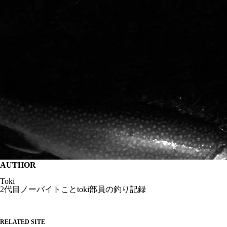
AUTHOR
Toki
2代目ノーバイトことtoki部員の釣り記録
RELATED SITE