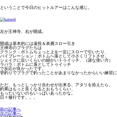
ということで今日のヒットルアーはこんな感じ。
左が王禅寺、右が開成。
開成は基本的には遠投＆表層スロー引き
王禅寺のプラグたちは
クランク：ボトムちょっと上を一定にスローで引いたり、
バイブレーション：ボトムへ落として小さくリフトさせ、
シェイクに近いくらいの細かいトゥイッチ、（謎な使い方）
ラパラ：ボトムに落としてトゥイッチ
で反応が良かったです。
管釣りでプラグで釣ったことがあまりなかったからいい練習に
ただ、もっとしっかり合わせが出来る、アタリを拾えたら、
釣果はもっと良くなるとおもうくらい、
もったいないのもいっぱいあったかな。
日々修行です。。。
前の記事へ
次の記事へ