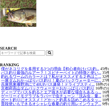
SEARCH
検
索
RANKING
僕がネコリグを多用する3つの理由【初心者向けバス釣...
45
バス釣り最強のルアー？！スピナーベイトの特徴と使い...
35
釣れるワームのカラーとは？私がオススメする２色はこ...
32
一庫ダムおかっぱりバス釣り！夏のバックウォーターに...
27
兵庫県東播野池にて40UPバス連発！ドライブスティ...
18件の
京都府高山ダムバックウォーターおかっぱりバス釣り
16件の
ディープでバスを釣るとエア抜きが必要な場合もあるっ...
16
ゲーリーイモグラブをラバーで虫チューン「沈み虫」量...
11
ボート釣りにオススメ！どかっと釣具を詰めこめるタッ...
10
普段使いもできるオシャレな春夏の釣り用レインウェア...
9