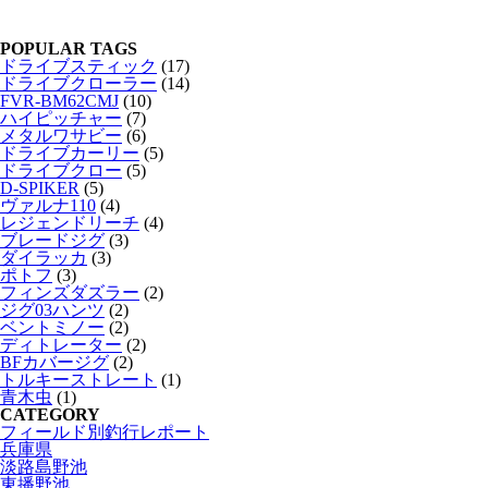
POPULAR TAGS
ドライブスティック
(17)
ドライブクローラー
(14)
FVR-BM62CMJ
(10)
ハイピッチャー
(7)
メタルワサビー
(6)
ドライブカーリー
(5)
ドライブクロー
(5)
D-SPIKER
(5)
ヴァルナ110
(4)
レジェンドリーチ
(4)
ブレードジグ
(3)
ダイラッカ
(3)
ポトフ
(3)
フィンズダズラー
(2)
ジグ03ハンツ
(2)
ベントミノー
(2)
ディトレーター
(2)
BFカバージグ
(2)
トルキーストレート
(1)
青木虫
(1)
CATEGORY
フィールド別釣行レポート
兵庫県
淡路島野池
東播野池