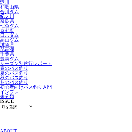
淀川
和歌山県
合川ダム
紀ノ川
奈良県
七色ダム
京都府
日吉ダム
高山ダム
滋賀県
琵琶湖
千葉県
豊英ダム
シーズン別釣行レポート
春のバス釣り
夏のバス釣り
秋のバス釣り
冬のバス釣り
初心者向けバス釣り入門
インプレ
未分類
ISSUE
ABOUT