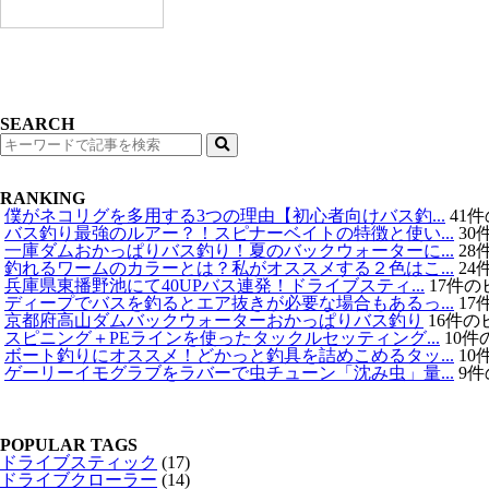
SEARCH
検
索
RANKING
僕がネコリグを多用する3つの理由【初心者向けバス釣...
41
バス釣り最強のルアー？！スピナーベイトの特徴と使い...
30
一庫ダムおかっぱりバス釣り！夏のバックウォーターに...
28
釣れるワームのカラーとは？私がオススメする２色はこ...
24
兵庫県東播野池にて40UPバス連発！ドライブスティ...
17件の
ディープでバスを釣るとエア抜きが必要な場合もあるっ...
17
京都府高山ダムバックウォーターおかっぱりバス釣り
16件の
スピニング＋PEラインを使ったタックルセッティング...
10
ボート釣りにオススメ！どかっと釣具を詰めこめるタッ...
10
ゲーリーイモグラブをラバーで虫チューン「沈み虫」量...
9
POPULAR TAGS
ドライブスティック
(17)
ドライブクローラー
(14)