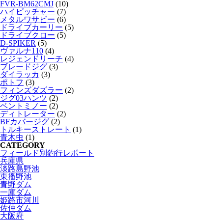
FVR-BM62CMJ
(10)
ハイピッチャー
(7)
メタルワサビー
(6)
ドライブカーリー
(5)
ドライブクロー
(5)
D-SPIKER
(5)
ヴァルナ110
(4)
レジェンドリーチ
(4)
ブレードジグ
(3)
ダイラッカ
(3)
ポトフ
(3)
フィンズダズラー
(2)
ジグ03ハンツ
(2)
ベントミノー
(2)
ディトレーター
(2)
BFカバージグ
(2)
トルキーストレート
(1)
青木虫
(1)
CATEGORY
フィールド別釣行レポート
兵庫県
淡路島野池
東播野池
青野ダム
一庫ダム
姫路市河川
佐仲ダム
大阪府