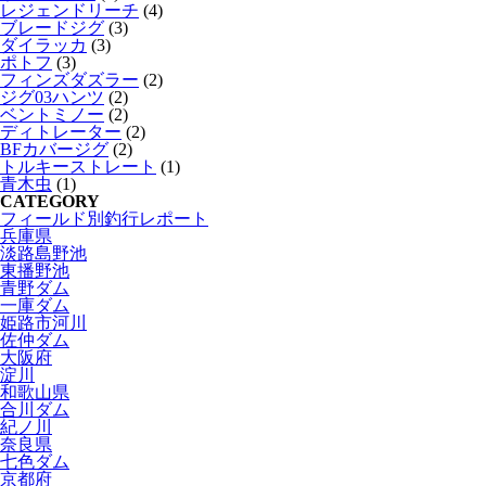
レジェンドリーチ
(4)
ブレードジグ
(3)
ダイラッカ
(3)
ポトフ
(3)
フィンズダズラー
(2)
ジグ03ハンツ
(2)
ベントミノー
(2)
ディトレーター
(2)
BFカバージグ
(2)
トルキーストレート
(1)
青木虫
(1)
CATEGORY
フィールド別釣行レポート
兵庫県
淡路島野池
東播野池
青野ダム
一庫ダム
姫路市河川
佐仲ダム
大阪府
淀川
和歌山県
合川ダム
紀ノ川
奈良県
七色ダム
京都府