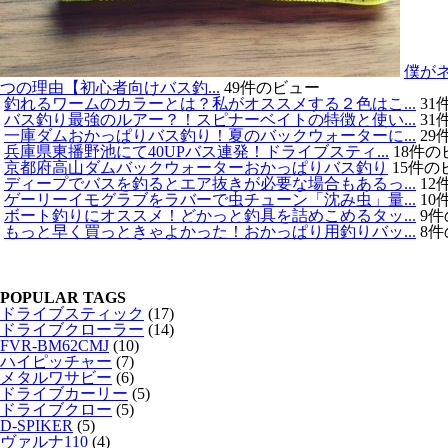
僕が
つの理由【初心者向けバス釣...
49件のビュー
釣れるワームのカラーとは？私がオススメする２色はこ...
31
バス釣り最強のルアー？！スピナーベイトの特徴と使い...
31
一庫ダムおかっぱりバス釣り！夏のバックウォーターに...
29
兵庫県東播野池にて40UPバス連発！ドライブスティ...
18件の
京都府高山ダムバックウォーターおかっぱりバス釣り
15件の
ディープでバスを釣るとエア抜きが必要な場合もあるっ...
12
ゲーリーイモグラブをラバーで虫チューン「沈み虫」量...
10
ボート釣りにオススメ！どかっと釣具を詰めこめるタッ...
9
もっと早く買っときゃよかった！おかっぱり用釣りバッ...
8
POPULAR TAGS
ドライブスティック
(17)
ドライブクローラー
(14)
FVR-BM62CMJ
(10)
ハイピッチャー
(7)
メタルワサビー
(6)
ドライブカーリー
(5)
ドライブクロー
(5)
D-SPIKER
(5)
ヴァルナ110
(4)