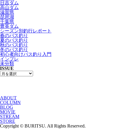
日吉ダム
高山ダム
滋賀県
琵琶湖
千葉県
豊英ダム
シーズン別釣行レポート
春のバス釣り
夏のバス釣り
秋のバス釣り
冬のバス釣り
初心者向けバス釣り入門
インプレ
未分類
ISSUE
ABOUT
COLUMN
BLOG
MOVIE
STREAM
STORE
Copyright © BURITSU. All Rights Reserved.