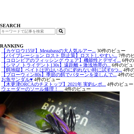
SEARCH
検
索
RANKING
【カゲロウ155F】Megabassの大人気ルアー...
30件のビュー
【バイブレーション ロスト 防止策】ロストしやすい...
7件の
【コロンビアのフィッシング ウェア】機能性とデザイ...
6件
【シマノ トライデント130s】遠距離＋激浅地帯の...
6件のビュ
【餌地獄】ベイトは沢山いるのに釣れない時に試す6つ...
4件
【ブローウィン80s】季節の餌でパターンを楽しんで...
4件の
お魚サンダル♥️
4件のビュー
【木更津ORCAのチヌトップ】2021年 実釣レポ...
4件のビュー
ウェーダーのソール修理！
4件のビュー