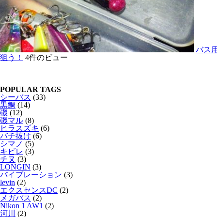
バス
狙う！
4件のビュー
POPULAR TAGS
シーバス
(33)
黒鯛
(14)
磯
(12)
磯マル
(8)
ヒラスズキ
(6)
バチ抜け
(6)
シマノ
(5)
キビレ
(3)
チヌ
(3)
LONGIN
(3)
バイブレーション
(3)
levin
(2)
エクスセンスDC
(2)
メガバス
(2)
Nikon 1 AW1
(2)
河川
(2)