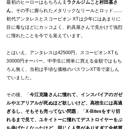
最初のヒーローはもちろん
ミラクルジムこと村田基さ
ん
。その手に握られたメタリックなリールとロッド……
初代アンタレスとスコーピオン XTは少年にはあまりに
目に毒なほどにカッコよく、釣具屋さんで見かけて強烈
に憧れたことを今でも覚えています。
とはいえ、アンタレスは42500円。スコーピオンXTも
30000円オーバー。中学生に簡単に買える金額ではもち
ろん無く、当初は手頃な価格のバスワンXT等で楽しん
でいました。
その後、「
今江克隆さんに憧れて、インスパイアのガゼ
ルやエアリアルが死ぬほど欲しいけど、高校生には高過
ぎるし、そもそも売ってない問題
」「
X-Bitesをすり切
れるまで見て、ユキイトーに憧れてデストロイヤーをぶ
ち曲げたくなったけど、同じく人気がありすぎて全然買