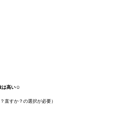
。
数は高い
☺️
？直すか？の選択が必要）