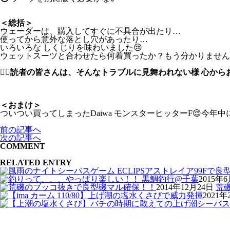
＜総括＞
ウェーダーは、購入してすぐに不具合が出たり…
使ってから意外な落とし穴があったり…
いろいろな しくじりを味わいました😢
ウェットスーツと合わせたら何着買ったか？もう分かりません
🙇‍♂️
読者の皆さんは、そんなトラブルに見舞われない様 心から
＜おまけ＞
ついつい買ってしまったDaiwa モンスターヒッターF😌今年
前の記事へ
次の記事へ
COMMENT
RELATED ENTRY
2015年
2014年12月24日
荒
2021年