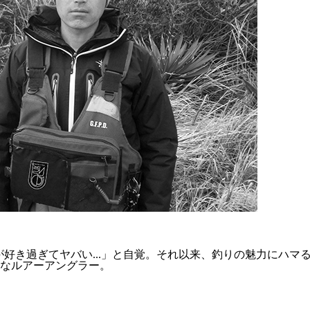
りが好き過ぎてヤバい...」と自覚。それ以来、釣りの魅力にハ
なルアーアングラー。