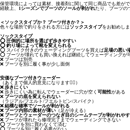
保管環境によっては素材、接着剤に関して同じ商品でも差がで
経験上、
1シーズンでブーツのソールが剥がれ
たり、ブーツの
＜ソックスタイプか？ ブーツ付きか？＞
色々な場所で釣りをされる方には
ソックスタイプ
をお勧めしま
ソックスタイプ
⭕️ 圧倒的に場所を選ばず歩きやすい
⭕️ 釣り場によって靴を変えられる
⭕️ スパイク付きのウェーディングブーツを買えば
足場の悪い
⭕️ ブーツが壊れても買い換えれば継続してウェーディング
❌ ブーツは別売
❌ ブーツを別に履く事が少し面倒
安価なブーツ付きウェーダー
（あくまで個人的意見になります🙇‍♂️）
❌ 歩きにくい
❌ 歩きにくい為に転んでウェーダーに穴が空く
可能性
がある
❌
ブーツの底を変えられない
（ラジアル/フエルト/フエルトピン/スパイク）
❌ 結構な確率でソールが剥がれる
❌ ブーツ内部の素材が薄い
（足が冷える）
❌ ブーツとウェーダーのつなぎ目のシームテープが剥がれや
❌ ブーツが壊れたら修理完了までウェーディングできない
⭕️ ブーツを別に買わなくて済む
⭕️ ブーツを別に履く必要がない