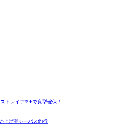
アストレイア99Fで良型確保！
の上げ潮シーバス釣行