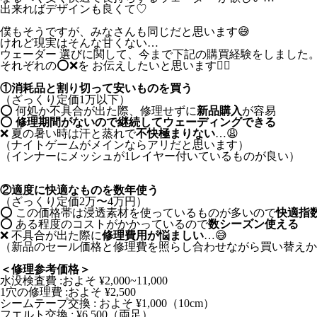
出来ればデザインも良くて♡
僕もそうですが、みなさんも同じだと思います😅
けれど現実はそんな甘くない…
ウェーダー 選びに関して、今まで下記の購買経験をしました
それぞれの⭕️❌を お伝えしたいと思います🙇‍♂️
①消耗品と割り切って安いものを買う
（ざっくり定価1万以下）
⭕️ 何処か不具合が出た際、修理せずに
新品購入
が容易
⭕️
修理期間がないので継続してウェーディングできる
❌ 夏の暑い時は汗と蒸れで
不快極まりない
…😩
（ナイトゲームがメインならアリだと思います）
（インナーにメッシュが1レイヤー付いているものが良い）
②適度に快適なものを数年使う
（ざっくり定価2万〜4万円）
⭕️ この価格帯は浸透素材を使っているものが多いので
快適指
⭕️ ある程度のコストがかかっているので
数シーズン使える
❌ 不具合が出た際に
修理費用が悩ましい
…😅
（新品のセール価格と修理費を照らし合わせながら買い替えか
＜修理参考価格＞
水没検査費 :およそ ¥2,000~11,000
1穴の修理費 :およそ ¥2,500
シームテープ交換 : およそ ¥1,000（10cm）
フエルト交換 : ¥6,500（両足）