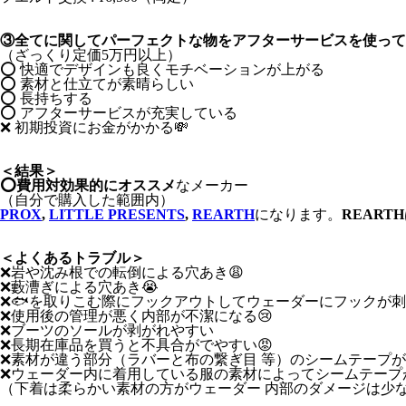
③全てに関してパーフェクトな物をアフターサービスを使って
（ざっくり定価5万円以上）
⭕️ 快適でデザインも良くモチベーションが上がる
⭕️ 素材と仕立てが素晴らしい
⭕️ 長持ちする
⭕️ アフターサービスが充実している
❌ 初期投資にお金がかかる💸
＜結果＞
⭕️費用対効果的にオススメ
なメーカー
（自分で購入した範囲内）
PROX
,
LITTLE PRESENTS
,
REARTH
になります。
REARTH
＜よくあるトラブル＞
❌岩や沈み根での転倒による穴あき😩
❌藪漕ぎによる穴あき😭
❌🐟を取りこむ際にフックアウトしてウェーダーにフックが刺
❌使用後の管理が悪く内部が不潔になる😢
❌ブーツのソールが剥がれやすい
❌長期在庫品を買うと不具合がでやすい😡
❌素材が違う部分（ラバーと布の繋ぎ目 等）のシームテープ
❌ウェーダー内に着用している服の素材によってシームテープ
（下着は柔らかい素材の方がウェーダー 内部のダメージは少