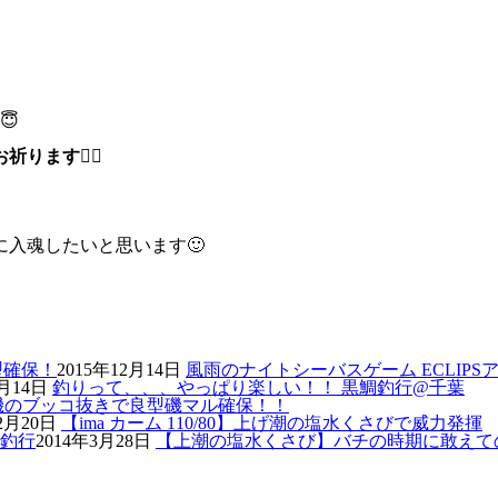
😇
お祈ります
🙇‍♂️
中に入魂したいと思います🙂
2015年12月14日
風雨のナイトシーバスゲーム ECLIPS
6月14日
釣りって、、、やっぱり楽しい！！ 黒鯛釣行@千葉
磯のブッコ抜きで良型磯マル確保！！
2月20日
【ima カーム 110/80】上げ潮の塩水くさびで威力発揮
2014年3月28日
【上潮の塩水くさび】バチの時期に敢えて