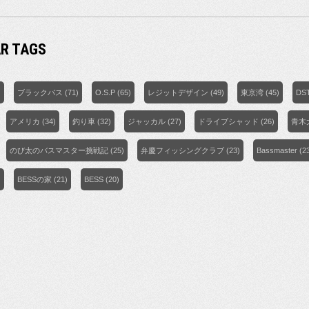
R TAGS
)
ブラックバス
(71)
O.S.P
(65)
レジットデザイン
(49)
東京湾
(45)
DS
アメリカ
(34)
釣り車
(32)
ジャッカル
(27)
ドライブシャッド
(26)
青木
のび太のバスマスター挑戦記
(25)
弁慶フィッシングクラブ
(23)
Bassmaster
(2
)
BESSの家
(21)
BESS
(20)