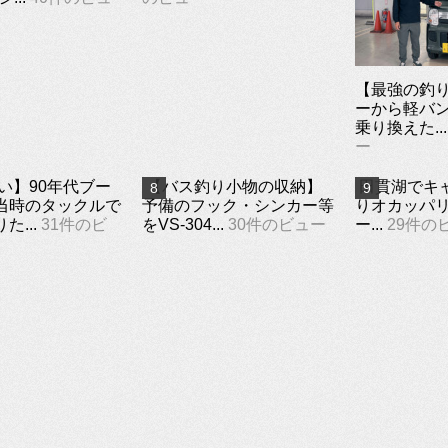
【最強の釣り
ーから軽バ
乗り換えた...
ー
い】90年代ブー
【バス釣り小物の収納】
田貫湖でキ
当時のタックルで
予備のフック・シンカー等
りオカッパ
た...
31件のビ
をVS-304...
30件のビュー
ー...
29件の