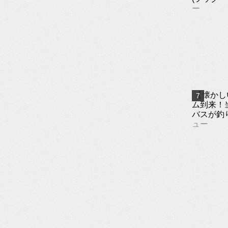
ー
【懐かし
ム到来！
バスが釣り
ュー