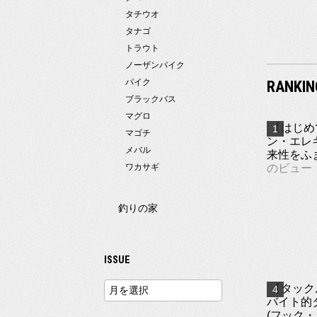
タチウオ
タナゴ
トラウト
ノーザンパイク
パイク
RANKIN
ブラックバス
マグロ
【はじめ
マゴチ
ン・エレ
メバル
来性をふま
ワカサギ
のビュー
釣りの家
ISSUE
【タック
バイト的
(フック・シ