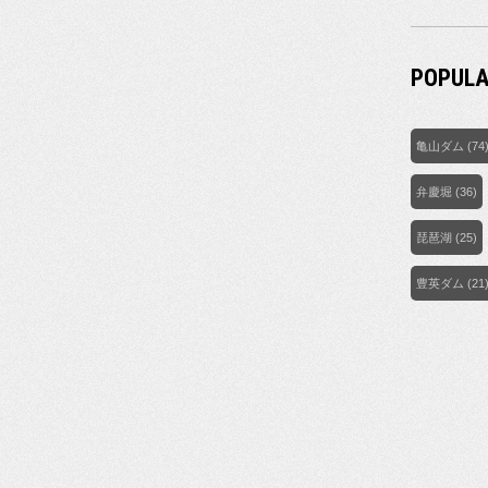
POPULA
亀山ダム
(74
弁慶堀
(36)
琵琶湖
(25)
豊英ダム
(21