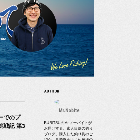
AUTHOR
Mr.Nobite
ーでのプ
BURITSUのMr.ノーバイトが
戦記 第3
お届けする、素人目線の釣り
ブログ。購入した釣り具のご
紹介、弁慶堀をはじめ房総の