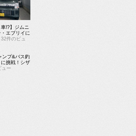
車!?】ジムニ
ン・エブリイに
32件のビュ
ャンプ&バス釣
リに挑戦！シザ
ビュー