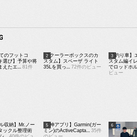
G
てのフットコ
【クーラーボックスのカ
【釣り車】
キ選び】予算や将
スタム】スペーザ ライト
スタム編イ
えたエ...
81件
35Lを買っ...
72件のビュー
でロッドホルダ
ビュー
ル収納】Mr.ノー
【神アプリ】Garmin(ガー
タックル整理術
ミン)のActiveCapta...
35件
...
40件のビュ
のビュー