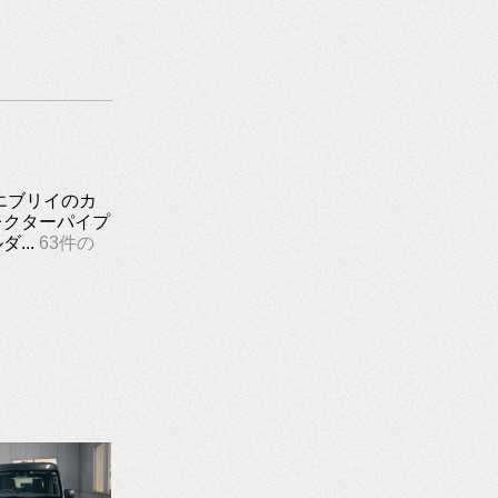
エブリイのカ
レクターパイプ
...
63件の