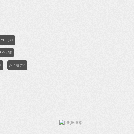
TYLE
(39)
大介
(25)
3)
芦ノ湖
(22)