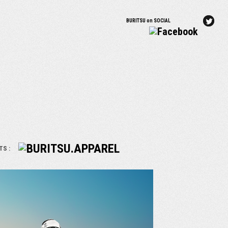
BURITSU on SOCIAL
TS :