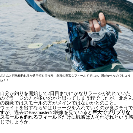
北さんと何魚種釣れるか選手権を行う程、魚種の豊富なフィールドでした。川だからなのでしょう
ね！！
自分が釣りを開始して2日目までにかなりラージが釣れていた
のでラージの方が多いのかと思ってしまう程でしたが、北さん
の感覚ではスモールの方がメインではないかとのこと。
ウェイトを出すならやはりラージを入れていくのが良さそうで
すが、過去のBassmasterの映像を見ていると
巨大でブリブリな
スモールも釣れるフィールド
だけに戦略は人それぞれという感
じでしょうか。