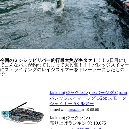
今回のミシシッピリバー釣行最大魚がキタァ！！！
2日目にし
てこんなバスが釣れてしまって大興奮！！！バレッジスイマー
にストライキングのレイジスイマーをトレーラーにしたもの
で！
Jackson(ジャクソン) ラバージグ Qu-on
バレッジスイマージグ 1/2oz スモーク
シャイナー SS ルアー
posted with
amazlet
at 19.08.08
Jackson(ジャクソン)
売り上げランキング: 10,675