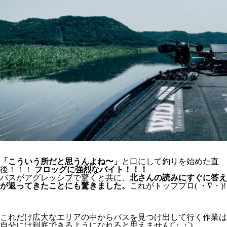
「こういう所だと思うんよね〜」
と口にして釣りを始めた直
後！！！
フロッグに強烈なバイト！！！
バスがアグレッシブで驚くと共に、
北さんの読みにすぐに答え
が返ってきたことにも驚きました。
これがトッププロ( ・∇・)!
これだけ広大なエリアの中からバスを見つけ出して行く作業は
自分には到底できるようになれると思えません(´･_･`)