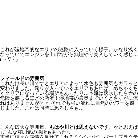
これが湿地帯的なエリアの迷路に入っていく様子。かなり浅く
なっていてエンジンを上げながら無理やり突入していく感じ…
( ・∇・)
フィールドの雰囲気
これだけ長い川ですとエリアによって水色も雰囲気もガラッと
変わりました。濁りが入っているエリアもあれば、めちゃくち
ゃクリアになっている場所もあったり…本流は落水したら命の
危険を感じるほどの激流！湿地帯の最奥までいくとさすがに流
れはありませんが(^_^; それでも強い流れに自然のパワーを感
じました。これは同時に恐ろしさも…
こんな広大な雰囲気、
もはや川とは思えないです。
かと思えば
↓こんな雰囲気の場所もあったり。
本当に様々な表情を見せてくれるミシシッピリバー！プラクテ