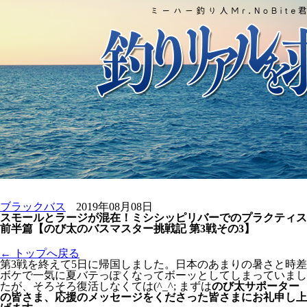
ブラックバス
2019年08月08日
スモールとラージが混在！ミシシッピリバーでのプラクティス
前半篇【のび太のバスマスター挑戦記 第3戦その3】
← トップへ戻る
第3戦を終えて5日に帰国しました。日本のあまりの暑さと時差
ボケで一気に夏バテっぽくなってボーッとしてしまっていまし
たが、そろそろ復活しなくては(^_^; まずは
のび太サポーター
の皆さま、応援のメッセージをくださった皆さまにお礼申し上