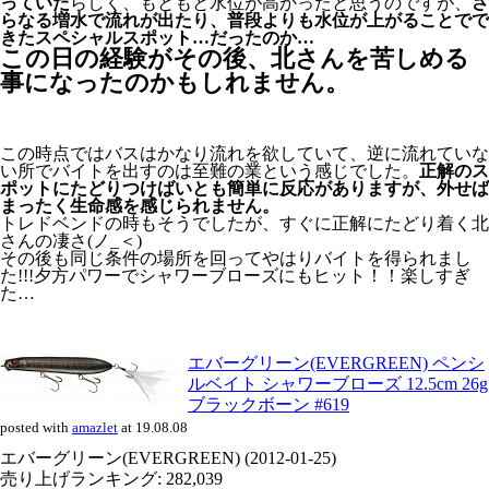
っていた
らしく、もともと水位が高かったと思うのですが、
さ
らなる増水で流れが出たり、普段よりも水位が上がることでで
きたスペシャルスポット…だったのか…
この日の経験がその後、北さんを苦しめる
事になったのかもしれません。
この時点ではバスはかなり流れを欲していて、逆に流れていな
い所でバイトを出すのは至難の業という感じでした。
正解のス
ポットにたどりつけばいとも簡単に反応がありますが、外せば
まったく生命感を感じられません。
トレドベンドの時もそうでしたが、すぐに正解にたどり着く北
さんの凄さ(ノ_＜)
その後も同じ条件の場所を回ってやはりバイトを得られまし
た!!!夕方パワーでシャワーブローズにもヒット！！楽しすぎ
た…
エバーグリーン(EVERGREEN) ペンシ
ルベイト シャワーブローズ 12.5cm 26g
ブラックボーン #619
posted with
amazlet
at 19.08.08
エバーグリーン(EVERGREEN) (2012-01-25)
売り上げランキング: 282,039