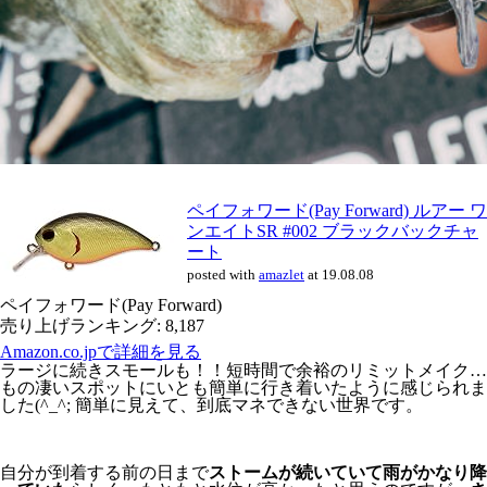
ペイフォワード(Pay Forward) ルアー ワ
ンエイトSR #002 ブラックバックチャ
ート
posted with
amazlet
at 19.08.08
ペイフォワード(Pay Forward)
売り上げランキング: 8,187
Amazon.co.jpで詳細を見る
ラージに続きスモールも！！短時間で余裕のリミットメイク…
もの凄いスポットにいとも簡単に行き着いたように感じられま
した(^_^; 簡単に見えて、到底マネできない世界です。
自分が到着する前の日まで
ストームが続いていて雨がかなり降