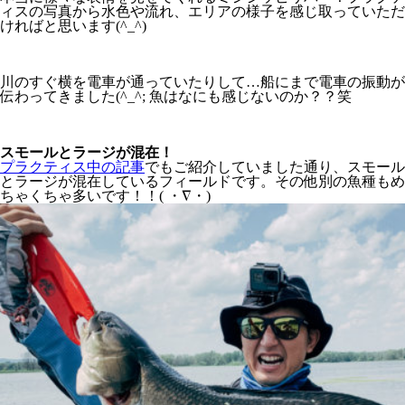
ィスの写真から水色や流れ、エリアの様子を感じ取っていただ
ければと思います(^_^)
川のすぐ横を電車が通っていたりして…船にまで電車の振動が
伝わってきました(^_^; 魚はなにも感じないのか？？笑
スモールとラージが混在！
プラクティス中の記事
でもご紹介していました通り、スモール
とラージが混在しているフィールドです。その他別の魚種もめ
ちゃくちゃ多いです！！( ・∇・)