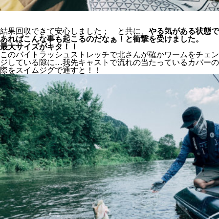
結果回収できて安心しました； と共に、
やる気がある状態で
あればこんな事も起こるのだなぁ！と衝撃を受けました。
最大サイズがキタ！！
このバイトラッシュストレッチで北さんが確かワームをチェン
ジしている隙に…我先キャストで流れの当たっているカバーの
際をスイムジグで通すと！！