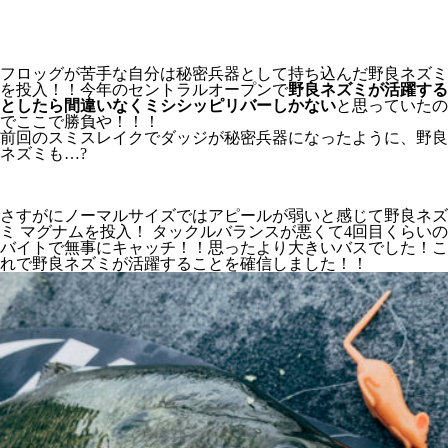
フロッグが苦手な自分は秘密兵器として持ち込んだ野良ネズミ
を投入！！今年のセントラルオープンで
野良ネズミが活躍する
としたら間違いなくミシシッピリバーしかない
と思っていたの
でここで勝負や！！！
前回のスミスレイクでダッジが秘密兵器になったように、野良
ネズミも…?
さすがにノーマルサイズではアピールが弱いと感じて野良ネズ
ミ マグナムを投入！ タックルバランスが悪くて4回目くらいの
バイトで無事にキャッチ！！思ったより大きいバスでした！こ
れで野良ネズミが活躍することを確信しました！！