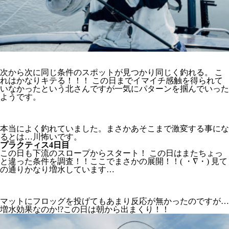
次から次に同じ条件のスポットが見つかり同じく釣れる。 こ
れはかなりキテる！！！ この日までイマイチ感触を得られて
いなかったという北さんですが一気にパターンを掴んでいった
ようです。
本当によく釣れていました。まさかあそこまで激変する事にな
るとは…川怖いです。
プラクティス4日目
この日も下流のスロープからスタート！ この日はまたちょっ
と違った条件を調査！！ここでまさかの展開！！( ・∇・) 見て
の通りかなり増水しています…
マットにフロッグを投げてもあまり反応が無かったのですが…
増水効果なのか!?この日は朝から出まくり！！