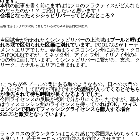
げます。
本戦の記事を書く前にまずは北プロのプラクティスがどんなも
のだったのか！？ ご紹介したいと思います！
会場となったミシシッピリバーってどんなところ？
会場付近はラクロスの街に面しているのでやや都会的な雰囲気
今回試合が行われたミシシッピリバーの上流域は
プールと呼ば
れる堰で区切られた区画に別れています
。POOL7,8,9がトーナ
メントエリアでした。会場はウィスコンシン州にあるラ・クロ
ス(POOL8)ですが、ミネソタ州、アイオワ州、イリノイ州の4
つの州に面しています。ミシシッピリバーに繋がる、支流、ク
リーク、カナルもエリアに含まれます。
↑こちらが各プールの間にある堰のようなもの。日本の水門の
ように操作して航行が可能ですが
大型船が入ってくるとそちら
が優先されて待ち時間が長くなるようでした。
今回ライセンスの反映が複雑で分かりにくかったですが、基本
はウィスコンシン州のライセンスを持っていればOK。
ウィス
コンシンで初めてフィッシングライセンスを購入する場合
$25.75と激安となっています。
ラ・クロスのダウンタウンはこんな感じで雰囲気がめちゃくち
ゃ良い！！ 若干ヨーロッパの街並みを彷彿とさせます！