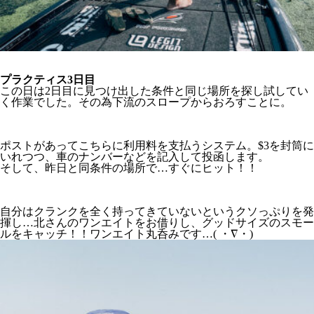
プラクティス3日目
この日は2日目に見つけ出した条件と同じ場所を探し試してい
く作業でした。その為下流のスロープからおろすことに。
ポストがあってこちらに利用料を支払うシステム。$3を封筒に
いれつつ、車のナンバーなどを記入して投函します。
そして、昨日と同条件の場所で…すぐにヒット！！
自分はクランクを全く持ってきていないというクソっぷりを発
揮し…北さんのワンエイトをお借りし、グッドサイズのスモー
ルをキャッチ！！ワンエイト丸呑みです…( ・∇・)