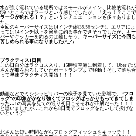
水が強く流れている場所ではスモールがメイン、比較的流れが
弱いところではラージという感じでしたが、
「えっ！？ここで
ラージが釣れる！？」
というシチュエーションも多々ありまし
た。
今回のキーパーサイズは14インチ(約35.56センチ)。エリアによ
っては14インチ以下を簡単に釣る事ができそうでしたが、キー
パーやキッカーを釣るのは難しそう。
キーパーサイズに今回も
苦しめられる事になりました(^_^;
プラクティス1日目
この日自分はラクロス入り。15時頃空港に到着して、Uberで北
さんが船をおろしていたボートランプまで移動！そして落ち合
って早速プラクティス開始！！！
動画などでミシシッピリバーの様子を見ていた影響で、
“フロ
ッグ”の印象がかなり強くてフロッグばっかりもってきてしま
った…
↑の写真を見ての通り初日こそそれが正解だった！！！
と思いましたが…これから8日間でフロッグをたいして投げな
いという(汗
北さんは短い時間ながらフロッグフィッシュをキャッチ！！