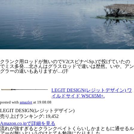
クランク用ロッドが無いのでV2(スピナベSp.)で投げていたの
でミス多発…北さんはグラスロッドで違いは歴然。いや、アン
グラーの違いもありますが…(汗
LEGIT DESIGN(レジットデザイン) ワ
イルドサイド WSC65M+.
posted with
amazlet
at 19.08.08
LEGIT DESIGN(レジットデザイン)
売り上げランキング: 19,452
Amazon.co.jpで詳細を見る
流れが強すぎるとクランクベイトくらいしかまともに通せるル
アーが無いというのはとても勉強になりました。