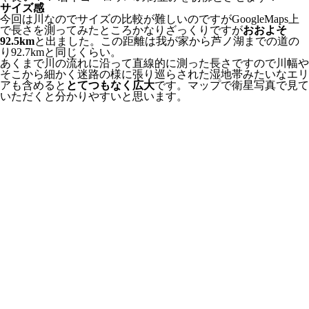
サイズ感
今回は川なのでサイズの比較が難しいのですがGoogleMaps上
で長さを測ってみたところかなりざっくりですが
おおよそ
92.5km
と出ました。この距離は我が家から芦ノ湖までの道の
り92.7kmと同じくらい。
あくまで川の流れに沿って直線的に測った長さですので川幅や
そこから細かく迷路の様に張り巡らされた湿地帯みたいなエリ
アも含めると
とてつもなく広大
です。マップで衛星写真で見て
いただくと分かりやすいと思います。