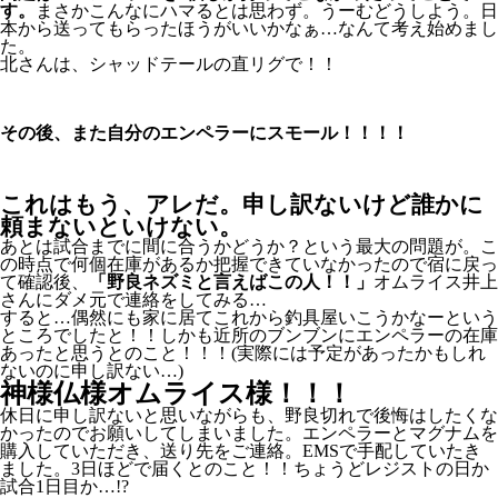
す。
まさかこんなにハマるとは思わず。うーむどうしよう。日
本から送ってもらったほうがいいかなぁ…なんて考え始めまし
た。
北さんは、シャッドテールの直リグで！！
その後、また自分のエンペラーにスモール！！！！
これはもう、アレだ。申し訳ないけど誰かに
頼まないといけない。
あとは試合までに間に合うかどうか？という最大の問題が。こ
の時点で何個在庫があるか把握できていなかったので宿に戻っ
て確認後、
「野良ネズミと言えばこの人！！」
オムライス井上
さんにダメ元で連絡をしてみる…
すると…偶然にも家に居てこれから釣具屋いこうかなーという
ところでしたと！！しかも近所のブンブンにエンペラーの在庫
あったと思うとのこと！！！(実際には予定があったかもしれ
ないのに申し訳ない…)
神様仏様オムライス様！！！
休日に申し訳ないと思いながらも、野良切れで後悔はしたくな
かったのでお願いしてしまいました。エンペラーとマグナムを
購入していただき、送り先をご連絡。EMSで手配していたき
ました。3日ほどで届くとのこと！！ちょうどレジストの日か
試合1日目か…!?