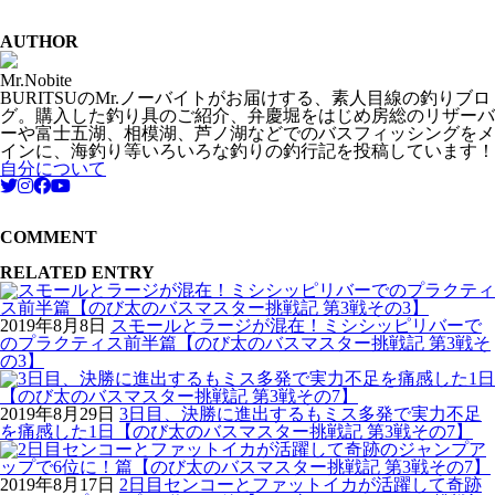
AUTHOR
Mr.Nobite
BURITSUのMr.ノーバイトがお届けする、素人目線の釣りブロ
グ。購入した釣り具のご紹介、弁慶堀をはじめ房総のリザーバ
ーや富士五湖、相模湖、芦ノ湖などでのバスフィッシングをメ
インに、海釣り等いろいろな釣りの釣行記を投稿しています！
自分について
COMMENT
RELATED ENTRY
2019年8月8日
スモールとラージが混在！ミシシッピリバーで
のプラクティス前半篇【のび太のバスマスター挑戦記 第3戦そ
の3】
2019年8月29日
3日目、決勝に進出するもミス多発で実力不足
を痛感した1日【のび太のバスマスター挑戦記 第3戦その7】
2019年8月17日
2日目センコーとファットイカが活躍して奇跡