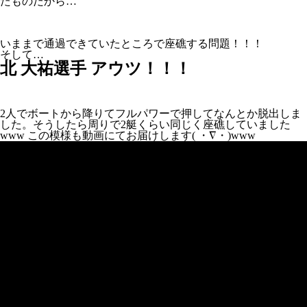
たものだから…
いままで通過できていたところで座礁する問題！！！
そして…
北 大祐選手 アウツ！！！
2人でボートから降りてフルパワーで押してなんとか脱出しま
した。そうしたら周りで2艇くらい同じく座礁していました
www この模様も動画にてお届けします( ・∇・)www