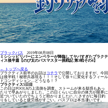
ブラックバス
2019年08月08日
ミシシッピリバーにエンペラーが降臨してヤバすぎたプラクテ
ィス後半篇【のび太のバスマスター挑戦記 第3戦その4】
← トップへ戻る
プラクティス前半のお話は
コチラ
で公開しておりますが、今回
は後半戦！秘密兵器現る！！！そして徐々に変化するフィール
ドコンディション…どうなる！？
プラクティス5日目
この日はPOOL8の上流側を調査。ストームが来る疑惑もあっ
たりで早あがりしました。この日くらいに自分の体力が限界に
近づいていたのでちょうど助かりました(^_^; さすがに毎日釣
りをしていると疲労感がすごい。バスプロは本当凄いです。