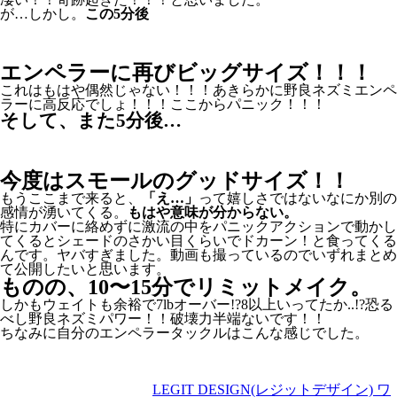
が…しかし。
この5分後
エンペラーに再びビッグサイズ！！！
これはもはや偶然じゃない！！！あきらかに野良ネズミエンペ
ラーに高反応でしょ！！！ここからパニック！！！
そして、また5分後…
今度はスモールのグッドサイズ！！
もうここまで来ると、
「え…」
って嬉しさではないなにか別の
感情が湧いてくる。
もはや意味が分からない。
特にカバーに絡めずに激流の中をパニックアクションで動かし
てくるとシェードのさかい目くらいでドカーン！と食ってくる
んです。ヤバすぎました。動画も撮っているのでいずれまとめ
て公開したいと思います。
ものの、10〜15分でリミットメイク。
しかもウェイトも余裕で7lbオーバー!?8以上いってたか..!?恐る
べし野良ネズミパワー！！破壊力半端ないです！！
ちなみに自分のエンペラータックルはこんな感じでした。
LEGIT DESIGN(レジットデザイン) ワ