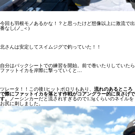
今回も羽根モノあるかな！？と思ったけど想像以上に激流で出
番なし(ノ_＜)
北さんは安定してスイムジグで釣っていた！！
自分はバックシートでの練習を開始。前で巻いたりしていたら
ファットイカを岸際に撃っていくと…
ツレータ！！この後1ヒットポロリもあり、
流れのあるところ
で際にファットイカを落とす作戦がコアングラー的に良さげで
す。
ノーシンカーだと流されすぎるので1.3gくらいのネイルを
お尻に刺しました。