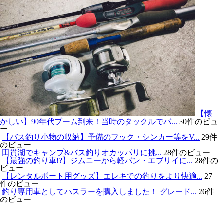
【懐
かしい】90年代ブーム到来！当時のタックルでバ...
30件のビュ
ー
【バス釣り小物の収納】予備のフック・シンカー等をV...
29件
のビュー
田貫湖でキャンプ&バス釣りオカッパリに挑...
28件のビュー
【最強の釣り車!?】ジムニーから軽バン・エブリイに...
28件の
ビュー
【レンタルボート用グッズ】エレキでの釣りをより快適...
27
件のビュー
釣り専用車としてハスラーを購入しました！ グレード...
26件
のビュー