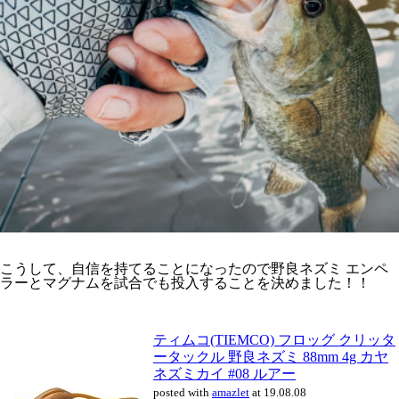
こうして、自信を持てることになったので野良ネズミ エンペ
ラーとマグナムを試合でも投入することを決めました！！
ティムコ(TIEMCO) フロッグ クリッタ
ータックル 野良ネズミ 88mm 4g カヤ
ネズミカイ #08 ルアー
posted with
amazlet
at 19.08.08