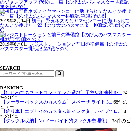
のジャンプアップで6位に！篇【のび太のバスマスター挑戦記
第3戦その7】
2019年8月14日
初日は野良ネズミとヤマセンコーに助けられて
なんとか凌げた！篇【のび太のバスマスター挑戦記 第3戦その
6】
2019年8月8日
レジストレーションと前日の準備篇【のび太の
バスマスター挑戦記 第3戦その5】
SEARCH
検
索
RANKING
【はじめてのフットコン・エレキ選び】予算や将来性を...
74
件のビュー
【クーラーボックスのカスタム】スペーザ ライト 3...
68件の
ビュー
【釣り車】エブリイのカスタム編イレクターパイプでロ...
58
件のビュー
【タックル収納】Mr.ノーバイト的タックル整理術(...
38件のビ
ュー