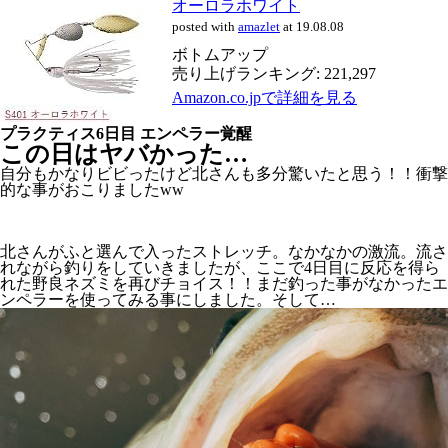
オーロラホワイト
posted with
amazlet
at 19.08.08
ボトムアップ
売り上げランキング: 221,297
Amazon.co.jpで詳細を見る
プラクティス6日目 エンペラー覚醒
この日はヤバかった…
自分もかなりビビったけど北さんも多分驚いたと思う！！衝撃
的な事がおこりましたww
北さんがふと選んで入ったストレッチ。なかなかの激流。流さ
れながら釣りをしていきましたが、ここで4日目に反応を得ら
れた野良ネズミを再びチョイス！！まだ釣った事がなかったエ
ンペラーを使ってみる事にしました。そして…