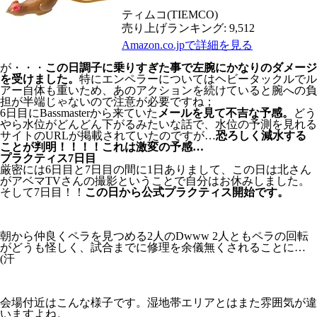
ティムコ(TIEMCO)
売り上げランキング: 9,512
Amazon.co.jpで詳細を見る
が・・・
この日調子に乗りすぎた事で左腕にかなりのダメージ
を受けました。
特にエンペラーについてはヘビータックルでル
アー自体も重いため、あのアクションを続けていると腕への負
担が半端じゃないので注意が必要ですね；
6日目にBassmasterから来ていた
メールを見て不吉な予感。
どう
やら水位がどんどん下がるみたいな話で、水位の予測を見れる
サイトのURLが掲載されていたのですが…
恐ろしく減水する
ことが判明！！！！これは激変の予感…
プラクティス7日目
厳密には6日目と7日目の間に1日ありまして、この日は北さん
がアベマTVさんの撮影ということで自分はお休みしました。
そして7日目！！
この日から公式プラクティス開始です。
朝から仲良くペラを見つめる2人のDwww 2人ともペラの回転
がどうも怪しく、試合までに修理を余儀無くされることに…
(汗
会場付近はこんな様子です。湿地帯エリアとはまた雰囲気が違
いますよね。