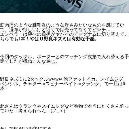
筋肉痛のような腱鞘炎のような痒さみたいなものを感じてい
て、湿布が欲しいけど近くでは売ってなくてピンチ…
エンペラーは腕への負担がヤバイのでマグナムに切り替えてこ
ちらでも1本！
やはり野良ネズミは有効な予感。
今回のタックル。ボーターとのマッチング次第で入れ替える予
定でしたが概ねこんな感じ。
野良ネズミに2タックルwwww 他ファットイカ、スイムジグ、
ペンシル、チャターorスピナーベイトorクランク。で一旦は6
本！
北さんはクランクやスイムジグなど巻物で本当にたくさん釣っ
ていた…考えられへん…(ノ_＜)
そしてPOOL7を後にする。