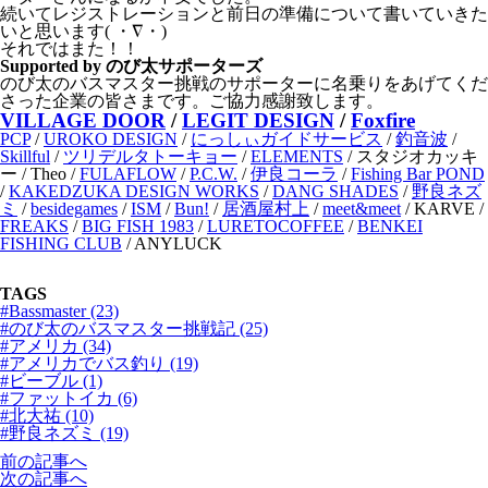
続いてレジストレーションと前日の準備について書いていきた
いと思います( ・∇・)
それではまた！！
Supported by のび太サポーターズ
のび太のバスマスター挑戦のサポーターに名乗りをあげてくだ
さった企業の皆さまです。ご協力感謝致します。
VILLAGE DOOR
/
LEGIT DESIGN
/
Foxfire
PCP
/
UROKO DESIGN
/
にっしぃガイドサービス
/
釣音波
/
Skillful
/
ツリデルタトーキョー
/
ELEMENTS
/ スタジオカッキ
ー / Theo /
FULAFLOW
/
P.C.W.
/
伊良コーラ
/
Fishing Bar POND
/
KAKEDZUKA DESIGN WORKS
/
DANG SHADES
/
野良ネズ
ミ
/
besidegames
/
ISM
/
Bun!
/
居酒屋村上
/
meet&meet
/ KARVE /
FREAKS
/
BIG FISH 1983
/
LURETOCOFFEE
/
BENKEI
FISHING CLUB
/ ANYLUCK
TAGS
#Bassmaster (23)
#のび太のバスマスター挑戦記 (25)
#アメリカ (34)
#アメリカでバス釣り (19)
#ビーブル (1)
#ファットイカ (6)
#北大祐 (10)
#野良ネズミ (19)
前の記事へ
次の記事へ