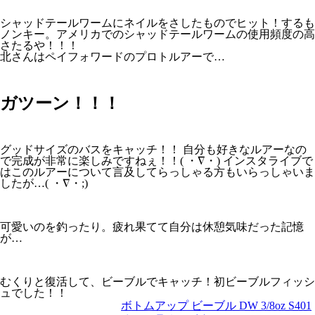
シャッドテールワームにネイルをさしたものでヒット！するも
ノンキー。アメリカでのシャッドテールワームの使用頻度の高
さたるや！！！
北さんはペイフォワードのプロトルアーで…
ガツーン！！！
グッドサイズのバスをキャッチ！！ 自分も好きなルアーなの
で完成が非常に楽しみですねぇ！！( ・∇・) インスタライブで
はこのルアーについて言及してらっしゃる方もいらっしゃいま
したが…( ・∇・;)
可愛いのを釣ったり。疲れ果てて自分は休憩気味だった記憶
が…
むくりと復活して、ビーブルでキャッチ！初ビーブルフィッシ
ュでした！！
ボトムアップ ビーブル DW 3/8oz S401