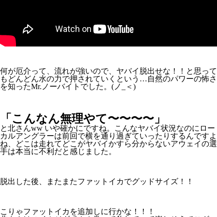
何が厄介って、流れが強いので、ヤバイ脱出せな！！と思って
もどんどん水の力で押されていくという…自然のパワーの怖さ
を知ったMr.ノーバイトでした。(ノ_＜)
「こんなん無理やて〜〜〜〜」
と北さんww いや確かにですね。こんなヤバイ状況なのにロー
カルアングラーは前回で横を通り過ぎていったりするんですよ
ね、どこは走れてどこがヤバイかすら分からないアウェイの選
手は本当に不利だと感じました。
脱出した後、またまたファットイカでグッドサイズ！！
こりゃファットイカを追加しに行かな！！！