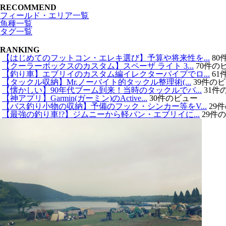
RECOMMEND
フィールド・エリア一覧
魚種一覧
タグ一覧
RANKING
【はじめてのフットコン・エレキ選び】予算や将来性を...
80
【クーラーボックスのカスタム】スペーザ ライト 3...
70件の
【釣り車】エブリイのカスタム編イレクターパイプでロ...
61
【タックル収納】Mr.ノーバイト的タックル整理術(...
39件の
【懐かしい】90年代ブーム到来！当時のタックルでバ...
31件
【神アプリ】Garmin(ガーミン)のActive...
30件のビュー
【バス釣り小物の収納】予備のフック・シンカー等をV...
29
【最強の釣り車!?】ジムニーから軽バン・エブリイに...
29件