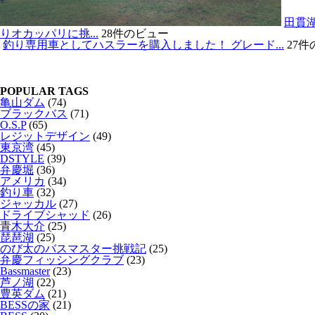
田貫
りオカッパリに挑...
28件のビュー
釣り専用車としてハスラーを購入しました！ グレード...
27
POPULAR TAGS
亀山ダム
(74)
ブラックバス
(71)
O.S.P
(65)
レジットデザイン
(49)
東京湾
(45)
DSTYLE
(39)
弁慶堀
(36)
アメリカ
(34)
釣り車
(32)
ジャッカル
(27)
ドライブシャッド
(26)
青木大介
(25)
琵琶湖
(25)
のび太のバスマスター挑戦記
(25)
弁慶フィッシングクラブ
(23)
Bassmaster
(23)
芦ノ湖
(22)
豊英ダム
(21)
BESSの家
(21)