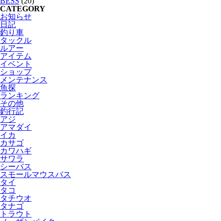
BESS
(20)
CATEGORY
お知らせ
日記
釣り車
タックル
ルアー
アイテム
イベント
ショップ
メンテナンス
魚探
ランキング
その他
釣行記
アジ
アマダイ
イカ
カサゴ
カワハギ
サワラ
シーバス
スモールマウスバス
タイ
タコ
タチウオ
タナゴ
トラウト