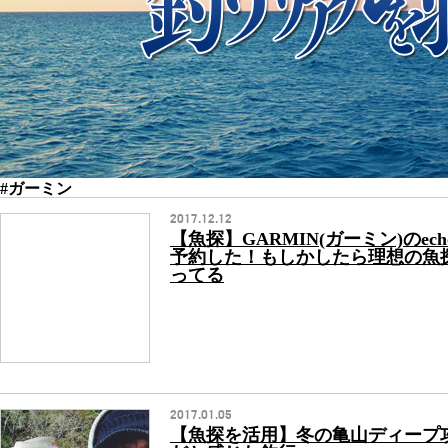
#ガーミン
2017.12.12
【魚探】GARMIN(ガーミン)のechoMA
予約した！もしかしたら理想の魚
ってる
2017.01.05
【魚探を活用】冬の亀山ディープ