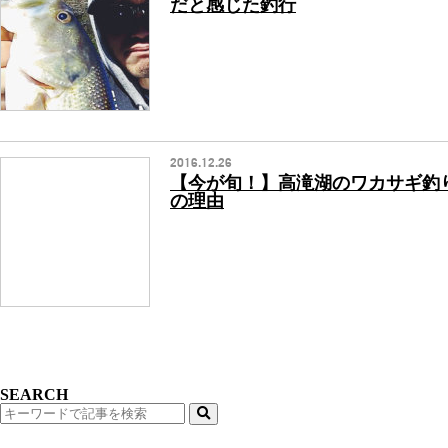
だと感じた釣行
2016.12.26
【今が旬！】高滝湖のワカサギ釣
の理由
SEARCH
検
索