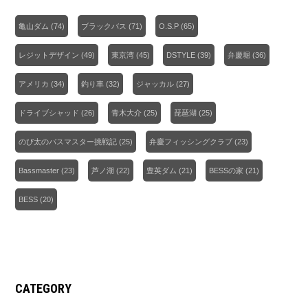
亀山ダム
(74)
ブラックバス
(71)
O.S.P
(65)
レジットデザイン
(49)
東京湾
(45)
DSTYLE
(39)
弁慶堀
(36)
アメリカ
(34)
釣り車
(32)
ジャッカル
(27)
ドライブシャッド
(26)
青木大介
(25)
琵琶湖
(25)
のび太のバスマスター挑戦記
(25)
弁慶フィッシングクラブ
(23)
Bassmaster
(23)
芦ノ湖
(22)
豊英ダム
(21)
BESSの家
(21)
BESS
(20)
CATEGORY