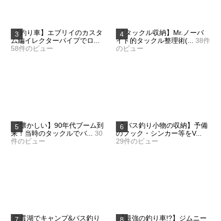
【釣り車】エブリイのカスタ
【タックル収納】Mr.ノーバ
ム編イレクターパイプでロ...
イト的タックル整理術(...
38件
58件のビュー
のビュー
【懐かしい】90年代ブーム到
【バス釣り小物の収納】予備
来！当時のタックルでバ...
30
のフック・シンカー等をV...
件のビュー
29件のビュー
田貫湖でキャンプ&バス釣り
【最強の釣り車!?】ジムニー