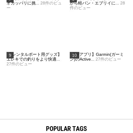
オカッパリに挑...
28件のビュ
から軽バン・エブリイに...
28
ー
件のビュー
【レンタルボート用グッズ】
【神アプリ】Garmin(ガーミ
エレキでの釣りをより快適...
ン)のActive...
27件のビュー
27件のビュー
POPULAR TAGS