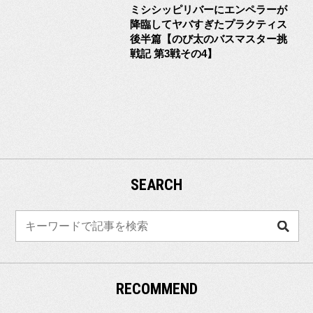
ミシシッピリバーにエンペラーが
降臨してヤバすぎたプラクティス
後半篇【のび太のバスマスター挑
戦記 第3戦その4】
SEARCH
検
索
RECOMMEND