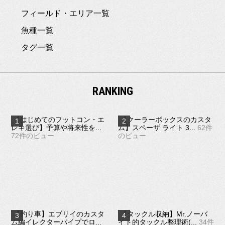
フィールド・エリア一覧
魚種一覧
タグ一覧
RANKING
【はじめてのフットコン・エ
【クーラーボックスのカスタ
レキ選び】予算や将来性を...
ム】スペーザ ライト 3...
62件
72件のビュー
のビュー
【釣り車】エブリイのカスタ
【タックル収納】Mr.ノーバ
ム編イレクターパイプでロ...
イト的タックル整理術(...
34件