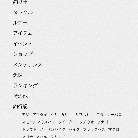
釣り車
タックル
ルアー
アイテム
イベント
ショップ
メンテナンス
魚探
ランキング
その他
釣行記
アジ
アマダイ
イカ
カサゴ
カワハギ
サワラ
シーバス
スモールマウスバス
タイ
タコ
タチウオ
タナゴ
トラウト
ノーザンパイク
パイク
ブラックバス
マグロ
マゴチ
メバル
ワカサギ