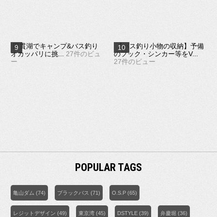
田貫湖でキャンプ&バス釣り
【バス釣り小物の収納】予備
オカッパリに挑...
27件のビュ
のフック・シンカー等をV...
ー
27件のビュー
POPULAR TAGS
亀山ダム
(74)
ブラックバス
(71)
O.S.P
(65)
レジットデザイン
(49)
東京湾
(45)
DSTYLE
(39)
弁慶堀
(36)