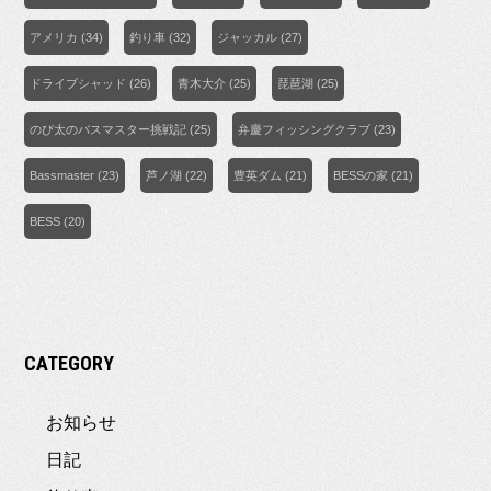
アメリカ
(34)
釣り車
(32)
ジャッカル
(27)
ドライブシャッド
(26)
青木大介
(25)
琵琶湖
(25)
のび太のバスマスター挑戦記
(25)
弁慶フィッシングクラブ
(23)
Bassmaster
(23)
芦ノ湖
(22)
豊英ダム
(21)
BESSの家
(21)
BESS
(20)
CATEGORY
お知らせ
日記