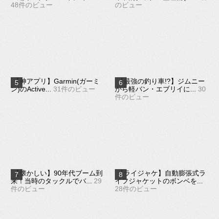
48件のビュー
のビュー
【神アプリ】Garmin(ガーミ
【最強の釣り車!?】ジムニー
ン)のActive...
31件のビュー
から軽バン・エブリイに...
30
件のビュー
【懐かしい】90年代ブーム到
【ライジャケ】自動膨張式ラ
来！当時のタックルでバ...
29
イフジャケットのボンベを...
件のビュー
28件のビュー