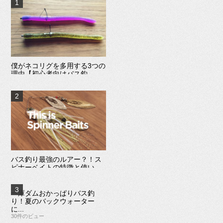
僕がネコリグを多用する3つの
理由【初心者向けバス釣...
45件のビュー
バス釣り最強のルアー？！ス
ピナーベイトの特徴と使い...
32件のビュー
一庫ダムおかっぱりバス釣
り！夏のバックウォーター
に...
30件のビュー