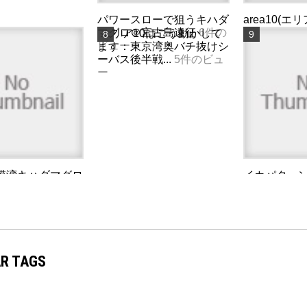
パワースローで狙うキハダ
area10(エ
マグロ＠宮古島遠征
6件の
クチューン
エリア10はこう動かして
ビュー
に...
5件のビ
ます：東京湾奥バチ抜けシ
ーバス後半戦...
5件のビュ
ー
模湾キハダマグロ
イカパターン
件のビュー
ンチク！晩
ギング
4件
R TAGS