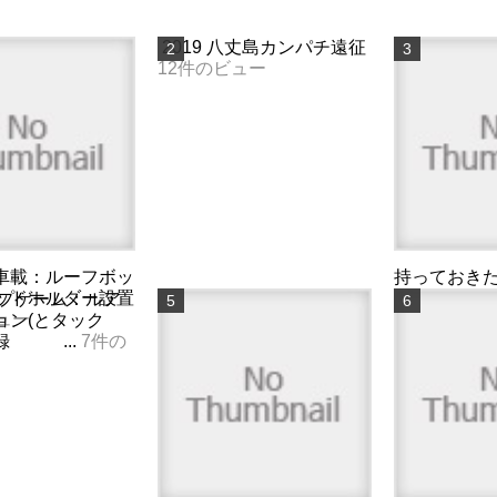
2019 八丈島カンパチ遠征
12件のビュー
車載：ルーフボッ
持っておきた
ッドホルダー設置
ボートシー
プゲーム：ルア
ュー
ー5選&g...
9
ョン(とタック
録 ...
7件の