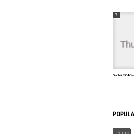
激戦区相
ゲーム
5
POPULA
フライ
(1)