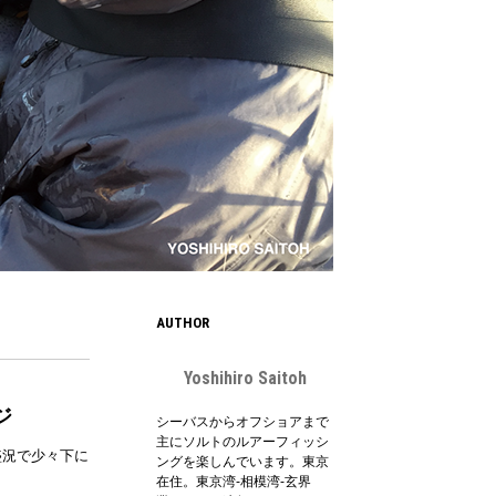
AUTHOR
Yoshihiro Saitoh
ジ
シーバスからオフショアまで
主にソルトのルアーフィッシ
盛況で少々下に
ングを楽しんでいます。東京
在住。東京湾-相模湾-玄界