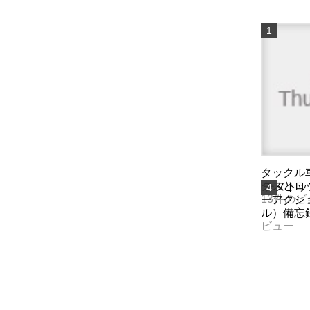
タックル
クスとロ
チヌトッ
13件のビ
ーアクシ
ル）備忘
ビュー