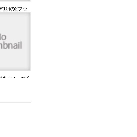
リア10)の2フッ
で河川ドリフト
ュー
はスローorイ
秋の九州ブリジ
のビュー