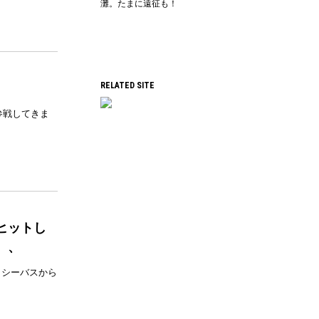
灘。たまに遠征も！
RELATED SITE
参戦してきま
ヒットし
、、
。シーバスから