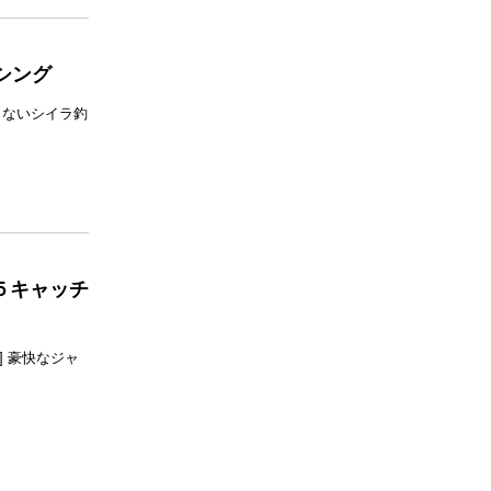
シング
しないシイラ釣
５キャッチ
"500"] 豪快なジャ