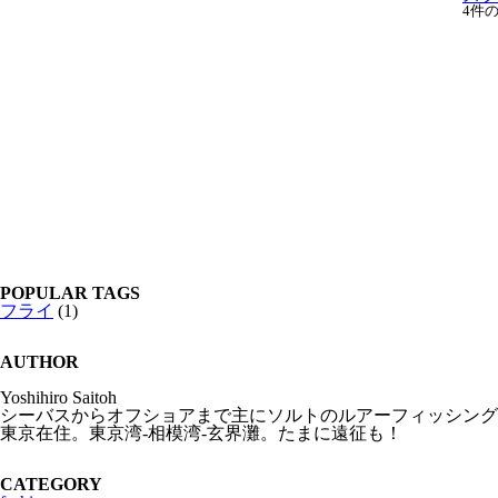
4件
POPULAR TAGS
フライ
(1)
AUTHOR
Yoshihiro Saitoh
シーバスからオフショアまで主にソルトのルアーフィッシング
東京在住。東京湾-相模湾-玄界灘。たまに遠征も！
CATEGORY