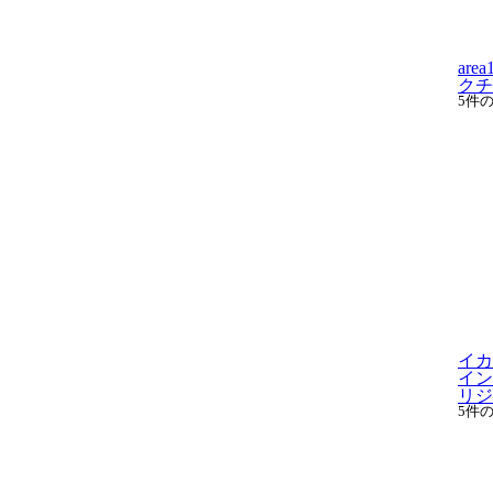
are
クチ
5件
イカ
イン
リジ.
5件