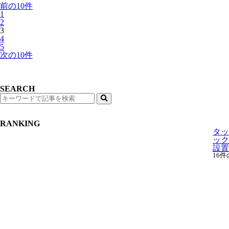
前の10件
1
2
3
4
5
次の10件
SEARCH
検
索
RANKING
タッ
ック
設置
16