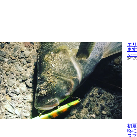
エリ
ます
シー.
5件
初夏
略に
スフィ