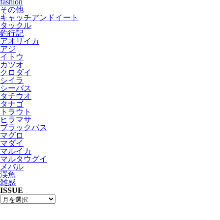
fashion
その他
キャッチアンドイート
タックル
釣行記
アオリイカ
アジ
イトウ
カツオ
クロダイ
シイラ
シーバス
タチウオ
タナゴ
トラウト
ヒラマサ
ブラックバス
マグロ
マダイ
マルイカ
マルタウグイ
メバル
渓魚
雑感
ISSUE